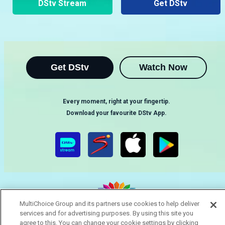
DStv Stream
Get DStv
Get DStv
Watch Now
Every moment, right at your fingertip.
Download your favourite DStv App.
MultiChoice Group and its partners use cookies to help deliver
services and for advertising purposes. By using this site you
MultiChoice Website
Terms of Use
Privacy & Cookie Notice
agree to this. You can change your cookie settings by clicking