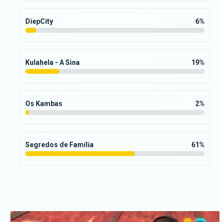
DiepCity
6
%
Kulahela - A Sina
19
%
Os Kambas
2
%
Segredos de Família
61
%