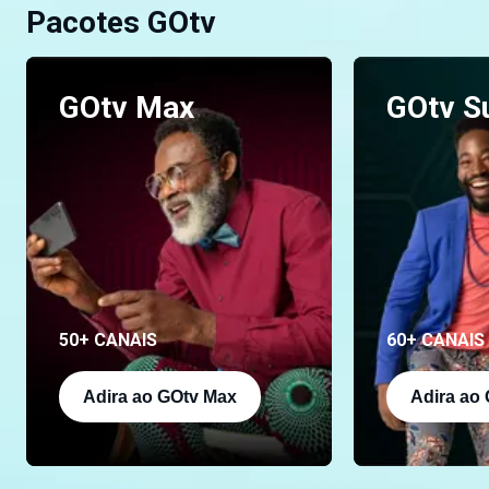
Pacotes GOtv
GOtv Max
GOtv S
50+ CANAIS
60+ CANAIS
Adira ao GOtv Max
Adira ao