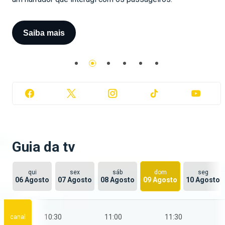
Saiba mais
Saiba mais
Saiba mais
Saiba mais
Saiba mais
Guia da tv
qui
sex
sáb
dom
seg
06 Agosto
07 Agosto
08 Agosto
09 Agosto
10 Agosto
0
10:30
11:00
11:30
canal