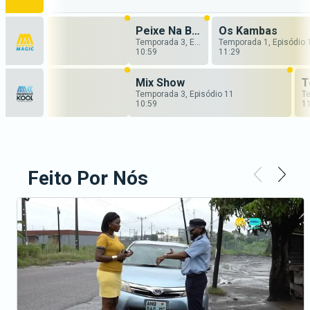
Peixe Na Brasa
Os Kambas
Temporada 3, Episódio 17
Temporada 1, Episódio 
10:59
11:29
Mix Show
T
Temporada 3, Episódio 11
10:59
1
Feito Por Nós