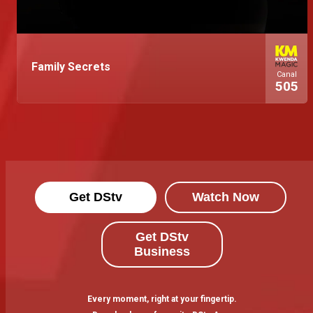
Family Secrets
Canal
505
Get DStv
Watch Now
Get DStv
Business
Every moment, right at your fingertip.