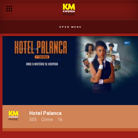
OPEN MENU
Hotel Palanca
505
Crime
16