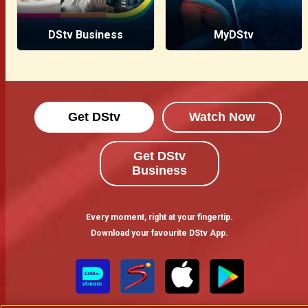
DStv Business
MyDStv
Get DStv
Watch Now
Get DStv
Business
Every moment, right at your fingertip.
Download your favourite DStv App.