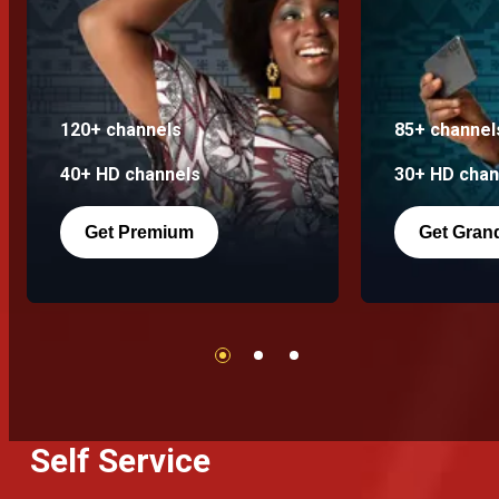
120+ channels
85+ channel
40+ HD channels
30+ HD chan
Get Premium
Get Gran
Self Service