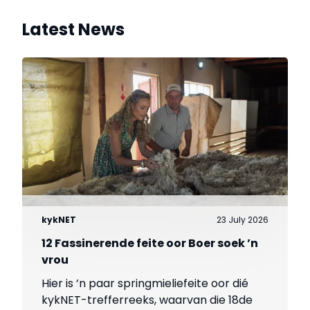
Latest News
kykNET
23 July 2026
12 Fassinerende feite oor Boer soek ’n
vrou
Hier is ’n paar springmieliefeite oor dié
kykNET-trefferreeks, waarvan die 18de