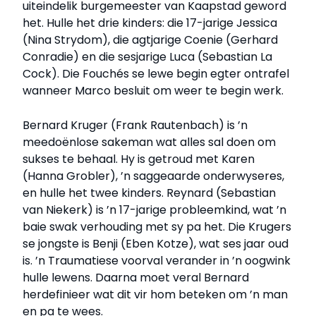
uiteindelik burgemeester van Kaapstad geword
het. Hulle het drie kinders: die 17-jarige Jessica
(Nina Strydom), die agtjarige Coenie (Gerhard
Conradie) en die sesjarige Luca (Sebastian La
Cock). Die Fouchés se lewe begin egter ontrafel
wanneer Marco besluit om weer te begin werk.
Bernard Kruger (Frank Rautenbach) is ’n
meedoënlose sakeman wat alles sal doen om
sukses te behaal. Hy is getroud met Karen
(Hanna Grobler), ’n saggeaarde onderwyseres,
en hulle het twee kinders. Reynard (Sebastian
van Niekerk) is ’n 17-jarige probleemkind, wat ’n
baie swak verhouding met sy pa het. Die Krugers
se jongste is Benji (Eben Kotze), wat ses jaar oud
is. ’n Traumatiese voorval verander in ’n oogwink
hulle lewens. Daarna moet veral Bernard
herdefinieer wat dit vir hom beteken om ’n man
en pa te wees.