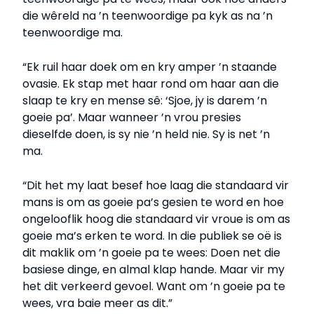
die wêreld na ’n teenwoordige pa kyk as na ’n
teenwoordige ma.
“Ek ruil haar doek om en kry amper ’n staande
ovasie. Ek stap met haar rond om haar aan die
slaap te kry en mense sê: ‘Sjoe, jy is darem ’n
goeie pa’. Maar wanneer ’n vrou presies
dieselfde doen, is sy nie ’n held nie. Sy is net ’n
ma.
“Dit het my laat besef hoe laag die standaard vir
mans is om as goeie pa’s gesien te word en hoe
ongelooflik hoog die standaard vir vroue is om as
goeie ma’s erken te word. In die publiek se oë is
dit maklik om ’n goeie pa te wees: Doen net die
basiese dinge, en almal klap hande. Maar vir my
het dit verkeerd gevoel. Want om ’n goeie pa te
wees, vra baie meer as dit.”