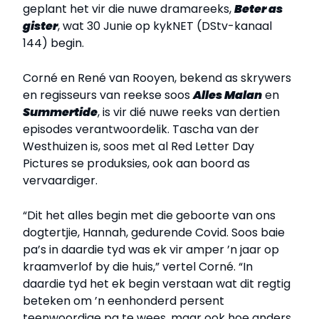
geplant het vir die nuwe dramareeks,
Beter as
gister
, wat 30 Junie op kykNET (DStv-kanaal
144) begin.
Corné en René van Rooyen, bekend as skrywers
en regisseurs van reekse soos
Alles Malan
en
Summertide
, is vir dié nuwe reeks van dertien
episodes verantwoordelik. Tascha van der
Westhuizen is, soos met al Red Letter Day
Pictures se produksies, ook aan boord as
vervaardiger.
“Dit het alles begin met die geboorte van ons
dogtertjie, Hannah, gedurende Covid. Soos baie
pa’s in daardie tyd was ek vir amper ’n jaar op
kraamverlof by die huis,” vertel Corné. “In
daardie tyd het ek begin verstaan wat dit regtig
beteken om ’n eenhonderd persent
teenwoordige pa te wees, maar ook hoe anders