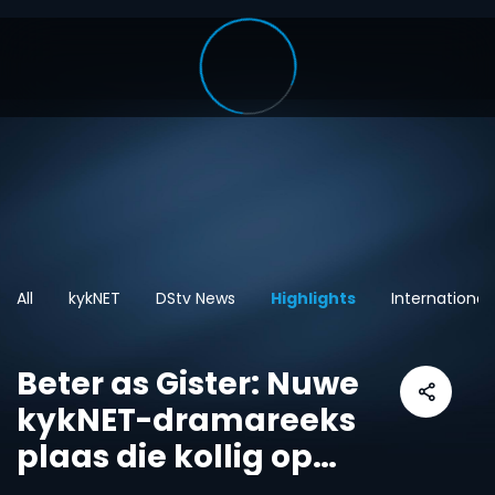
All
kykNET
DStv News
Highlights
International
Beter as Gister: Nuwe
kykNET-dramareeks
plaas die kollig op
pa’s