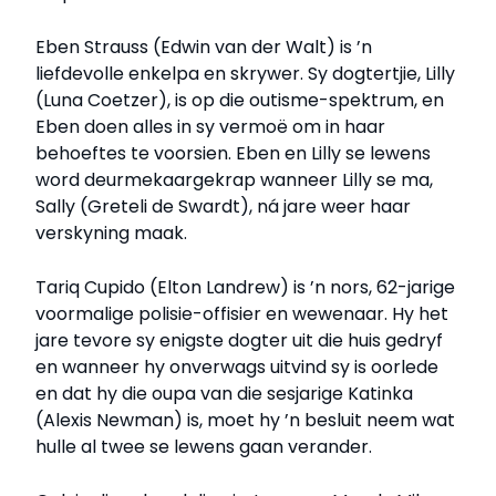
Eben Strauss (Edwin van der Walt) is ’n
liefdevolle enkelpa en skrywer. Sy dogtertjie, Lilly
(Luna Coetzer), is op die outisme-spektrum, en
Eben doen alles in sy vermoë om in haar
behoeftes te voorsien. Eben en Lilly se lewens
word deurmekaargekrap wanneer Lilly se ma,
Sally (Greteli de Swardt), ná jare weer haar
verskyning maak.
Tariq Cupido (Elton Landrew) is ’n nors, 62-jarige
voormalige polisie-offisier en wewenaar. Hy het
jare tevore sy enigste dogter uit die huis gedryf
en wanneer hy onverwags uitvind sy is oorlede
en dat hy die oupa van die sesjarige Katinka
(Alexis Newman) is, moet hy ’n besluit neem wat
hulle al twee se lewens gaan verander.