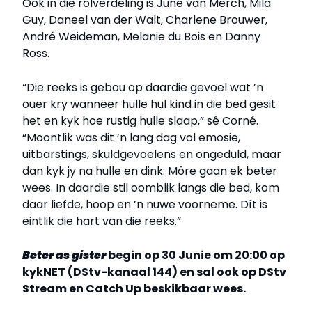
Ook in die rolverdeling is June van Merch, Mila
Guy, Daneel van der Walt, Charlene Brouwer,
André Weideman, Melanie du Bois en Danny
Ross.
“Die reeks is gebou op daardie gevoel wat ’n
ouer kry wanneer hulle hul kind in die bed gesit
het en kyk hoe rustig hulle slaap,” sê Corné.
“Moontlik was dit ’n lang dag vol emosie,
uitbarstings, skuldgevoelens en ongeduld, maar
dan kyk jy na hulle en dink: Môre gaan ek beter
wees. In daardie stil oomblik langs die bed, kom
daar liefde, hoop en ’n nuwe voorneme. Dít is
eintlik die hart van die reeks.”
Beter as gister
begin op 30 Junie om 20:00 op
kykNET (DStv-kanaal 144) en sal ook op DStv
Stream en Catch Up beskikbaar wees.