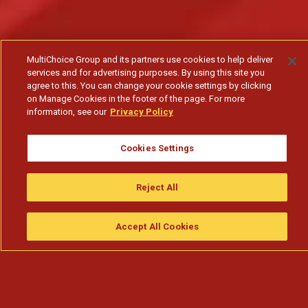
MultiChoice Group and its partners use cookies to help deliver
services and for advertising purposes. By using this site you
agree to this. You can change your cookie settings by clicking
on Manage Cookies in the footer of the page. For more
information, see our
Privacy Policy
Cookies Settings
Reject All
Accept All Cookies
Assistir
Compre
guia da tv
Search
Menu