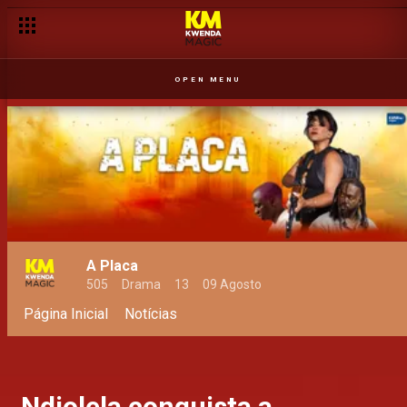
OPEN MENU
A Placa
505
Drama
13
09 Agosto
Página Inicial
Notícias
Ndjolela conquista a