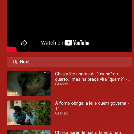
Up Next
Chiaka lhe chama de “minha” no
quarto… mas na praça vira “quem?” -
T1
04 Maio
A fome obriga, a lei é quem governa -
T1
04 Maio
Chiaka aprende que o talento não