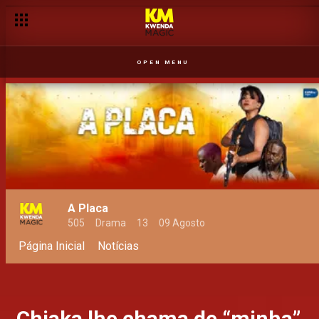
OPEN MENU
A Placa
505
Drama
13
09 Agosto
Página Inicial
Notícias
Chiaka lhe chama de “minha”