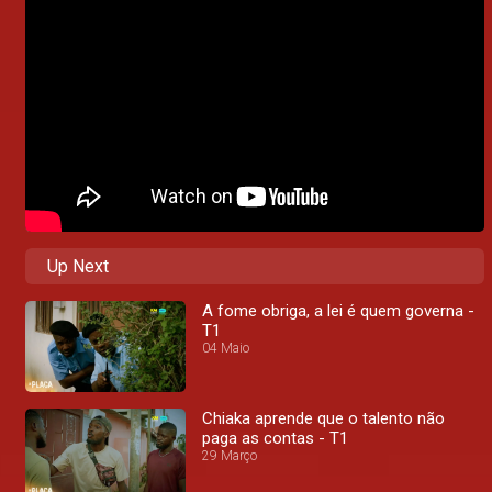
Up Next
A fome obriga, a lei é quem governa -
T1
04 Maio
Chiaka aprende que o talento não
paga as contas - T1
29 Março