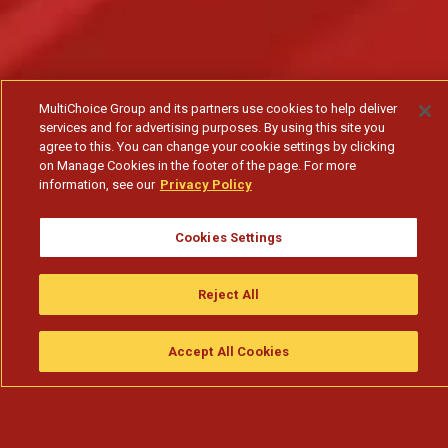
MultiChoice Group and its partners use cookies to help deliver
services and for advertising purposes. By using this site you
agree to this. You can change your cookie settings by clicking
on Manage Cookies in the footer of the page. For more
information, see our
Privacy Policy
Cookies Settings
Reject All
Accept All Cookies
Assistir
Compre
guia da tv
Search
Menu