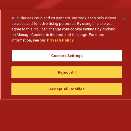
MultiChoice Group and its partners use cookies to help deliver
services and for advertising purposes. By using this site you
agree to this. You can change your cookie settings by clicking
on Manage Cookies in the footer of the page. For more
information, see our
Privacy Policy
Cookies Settings
Reject All
Accept All Cookies
Assistir
Compre
guia da tv
Search
Menu