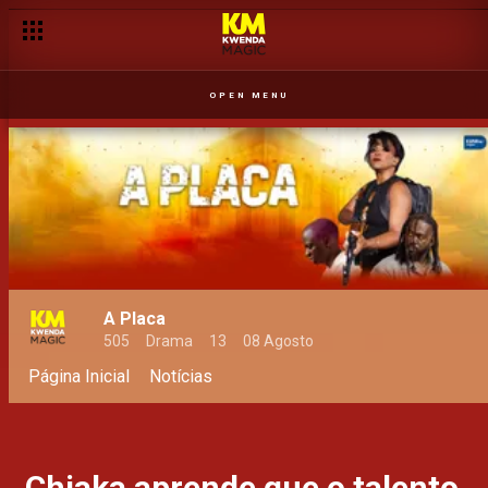
OPEN MENU
A Placa
505
Drama
13
08 Agosto
Página Inicial
Notícias
Chiaka aprende que o talento