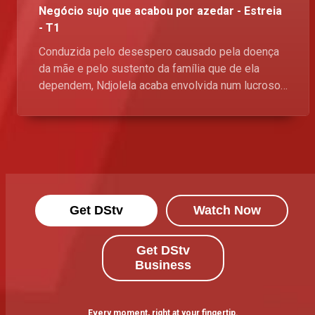
Negócio sujo que acabou por azedar - Estreia
- T1
Conduzida pelo desespero causado pela doença
da mãe e pelo sustento da família que de ela
dependem, Ndjolela acaba envolvida num lucroso
negócio de contrabando de drogas que em pouco
tempo se transforma numa emboscada liderada
pelo braço direito do Lubango, o Foguetao, que
tinha como objetivo eliminá-la! Fica atento a nova
serie - A Placa, Domingos, no Kwenda Magic,
p.505 da DStv, às 21h30. Esta a pipocar
Get DStv
Watch Now
Get DStv
Business
Every moment, right at your fingertip.