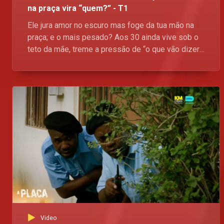
na praça vira “quem?” - T1
Ele jura amor no escuro mas foge da tua mão na
praça; e o mais pesado? Aos 30 ainda vive sob o
teto da mãe, treme a pressão de “o que vão dizer."
Orgulho ferido ou só dependência disfarçada?
Carrega no vídeo e vê como essa história bate
bué perto da realidade mwangolé. A Placa,
Domingos, no Kwenda Magic, p.505 da DStv, às
21h30. Esta a pipocar
Video