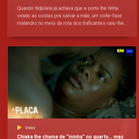
Quando Ndjolela já achava que a sorte lhe tinha
virado as costas pra salvar a mãe, um volte-face
malandro no meio da rota dos traficantes caiu-lhe
do céu como a brecha que ela precisavam Mas
agora a pergunta é - essa confiança toda vai
levantar a vida dela ou enterrar de vez? A Placa,
Domingos, no Kwenda Magic, p.505 da DStv, às
21h30. Esta a pipocar
Video
Chiaka lhe chama de “minha” no quarto… mas