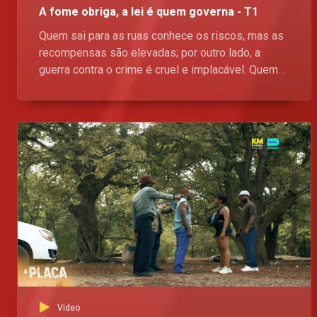
A fome obriga, a lei é quem governa - T1
Quem sai para as ruas conhece os riscos, mas as
recompensas são elevadas; por outro lado, a
guerra contra o crime é cruel e implacável. Quem
vencera esta batalha entre o bem e o mal? Fica
atento a serie - A Placa, Domingos, no Kwenda
Magic, p.505 da DStv, às 21h30. Esta a pipocar
Video