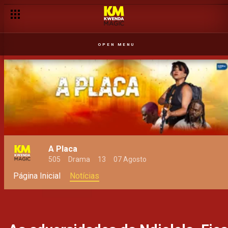
OPEN MENU
A Placa
505
Drama
13
07 Agosto
Página Inicial
Notícias