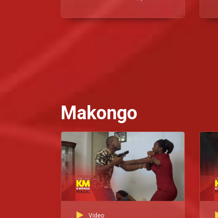
e artistas visuais de
Angola, Costa do Marfim,
Nigéria, Moçambique, Gana,
África do Sul e muito mais
c
Makongo
Video