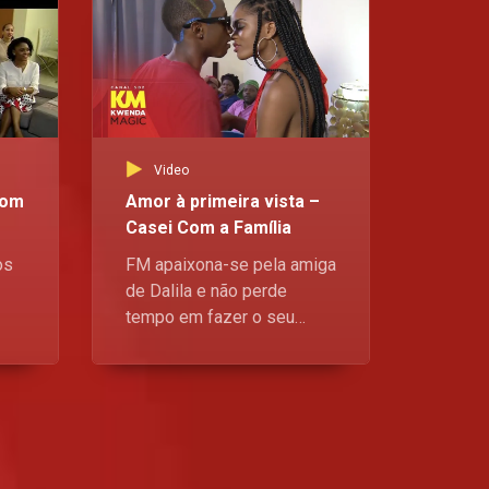
Dimuka se encontra involvido num combate no ringue que o deixa ferido, enquanto Monifa procura justificações para o estado físico de Kiene. Por outro lado, Henda sabota um investimento multimilionário conseguido por Júlio a favor de Pedra Pura, mas Monifa não vai ficar nada agradada com isso. De 2ª a 6ª feira, às 20:30
Celeste justifica o assassínio violento do marido – O RIO
Numa conversa sincera entre Celeste e Fernando, a Celeste destapa a série de acontecimentos que levaram ao derradeiro assassínio do seu marido. Fique atento a O RIO todos os dias da semana, às 20h30, Kwenda Magic, canal 505 da DStv
Video
A Celeste matou o marido? – O RIO
Com
Amor à primeira vista –
Roberto não perde tempo a interrogar Celeste sobre o seu passado e o desaparecimento do seu marido. Fique atento a O RIO todos os dias da semana, às 20h30, Kwenda Magic, canal 505 da DStv
Casei Com a Família
os
FM apaixona-se pela amiga
de Dalila e não perde
O combate mortal da Bruna e Monifa – O RIO
tempo em fazer o seu
Na derradeira batalha entre Monifa e a sua maior rival, Bruna, as duas vilãs encontram-se cavadas numa cova, e não se sabia quem daria o último respiro. Fique atento a O RIO todos os dias da semana, às 20h30, Kwenda Magic, canal 505 da DStv
eu
caso, mas a ousadia do
sas
novo casal acaba por
o
deixar a família
extremamente
desconfortável.