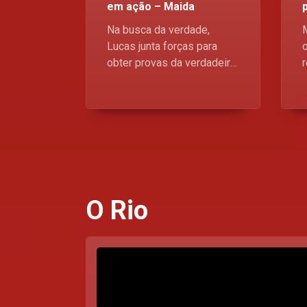
em ação – Maida
Na busca da verdade,
Lucas junta forças para
obter provas da verdadeira
identidade de Justo,
mesmo que isso signifique
trair o seu novo "amigo"
empresário. Maida, de 2ª a
6ª feira, às 18:00
O Rio