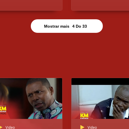
entretenimento e os
como o Gelson Dala.
maiores nomes por detrás
desta nova revolução são
oriundos de todo o
Mostrar mais
4
Do
33
ontinente africano.
Conheça todas elas neste
emocionante programa do
Top Mais.
Video
Video