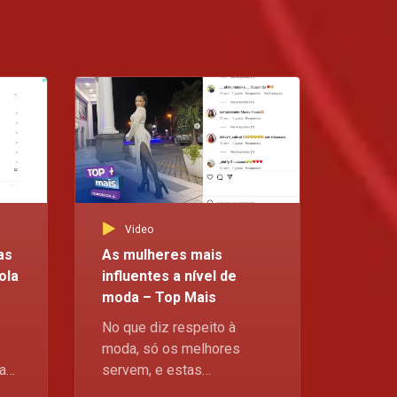
Homem que não bomba nãomanda em nada – O RIO
O Zeca quer ser pai, mas exclama que a Makiese só quer trabalhar. Entretanto, Epalanga e Roberto questionam o motivo pelo qual o Zeca quer desesperadamente ter um filho, se lhe faltam as ferramentas mais básicas para criar um filho, um emprego, e, como não bomba, é impossível que tenha uma opinião ou que possa expressar a sua opinião sobre as decisões que a Makiese toma na sua relação
Comentários apimentados e manipulação – O Rio
No primeiro dia oficial de trabalho da Kulembe, ela encontra o seu novo patrão Roberto a dar tratos amorosas ao inves de tratamento cabeleireiro a uma cliente no salão, o que leva a Kulembe a fazer um comentário sobre o perfume barato da mulher. Entretanto, Henda antecipa a próxima jogada da Monifa para eliminar Bruna e pacientemente engana-a, sugerindo que está farta de fingir e mal pode esperar para a matar, mas tudo isto não passa de uma jogada de xadrez para ganhar tempo.
Video
Monifa planeia a morte prematura de Bruna – O Rio
as
As mulheres mais
Monifa mantém a serenidade com Simão para que ele não fique desconfiado enquanto orquestra a queda definitiva da Bruna. Veja O Rio, de 2ª a 6ª feira, às 20h30, para acompanhar o desenrolar da história.
ola
influentes a nível de
moda – Top Mais
Será Bruna a verdadeira mestre do xadrez? – O RIO
No que diz respeito à
Bruna jogou as suas cartas como deve ser e tem Henda exatamente onde ela deseja, comendo na palma da sua mão, entretanto a Monifa vê Bruna como um simples instrumento para alcançar um fim em toda esta equação. Quanto mais tempo durará até Monifa esgotar a sua paciência? Esteja atento a mais episódios no Kwenda Magic, p.505, de 2ª a 6ª feira às 20:30
moda, só os melhores
tas
servem, e estas
a,
influenciadoras de renome