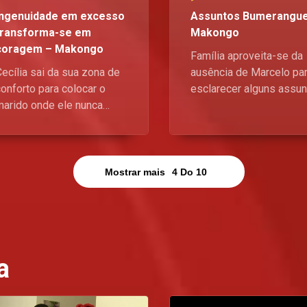
Ingenuidade em excesso
Assuntos Bumerangue
transforma-se em
Makongo
coragem – Makongo
Família aproveita-se da
ecília sai da sua zona de
ausência de Marcelo pa
onforto para colocar o
esclarecer alguns assu
marido onde ele nunca
do passado que podem
pensou chegar.
afectar a relação do pai
com o Marcelo.
Mostrar mais
4
Do
10
a