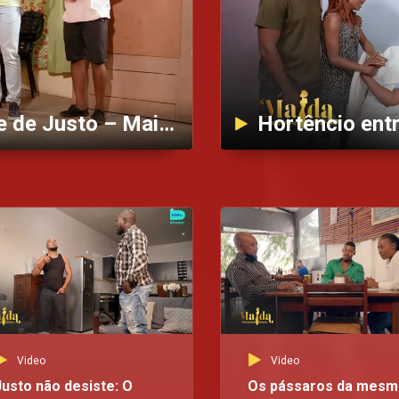
Lucas dá cabo do disfarce de Justo – Maida
Video
Video
Justo não desiste: O
Os pássaros da mesm