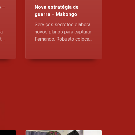
 –
Nova estratégia de
guerra – Makongo
O filho do Dimuka é vítima de um sequestro – O RIO
Após o rapto do filho de Dimuka ter sido realizado e todas as pistas levarem a um beco sem saída, as coisas tornam-se inquietas para Dimuka, mas surpreendentemente, uma ajuda monetária vem de um adversário menos previsto, deixando Dimuka em pé de guerra e tendo de colocar a salvação do seu filho acima do orgulho
Serviços secretos elabora
ra
novos planos para capturar
ntos
Fernando, Robusto coloca
Quando o amor tem mais peso que a riqueza – O RIO
o bairro de boca aberta ao
No mundo da Makiese, ela escolhe o amor do seu companheiro pobre contra a riqueza da sua família e o conforto que lhe é garantido. Mas será que este amor vai durar ou será que ela vai colher os frutos das suas decisões?
receber uma visita especial
e Marcelo adere ao modo
guerra.
Um lobo na pele de uma ovelha – O RIO
À medida que as circunstâncias se vão agravando contra a integridade da família Tchiyo, Julio vem por coincidência socorrê-los, mas será que se trata apenas de mais um truque na manga. Não perca um episódio de O RIO, de 2ª a 6ª feira
Tal Pai, Tal filho – O RIO
Celeste exige a detenção do primeiro e único filho de Dimuka, Júnior. Entretanto, Júlio procura algemar Henda após assumir que ele é o responsável pelo desaparecimento do disco duro. De 2ª a 6ª feira, às 20:30
Combates, confusão e decepções– O RIO