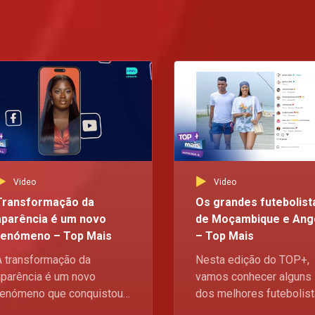
Video
Video
Transformação da
Os grandes futebolist
aparência é um novo
de Moçambique e Ang
fenómeno – Top Mais
– Top Mais
A transformação da
Nesta edição do TOP+,
aparência é um novo
vamos conhecer alguns
fenómeno que conquistou
dos melhores futebolis
 indústria do
de Moçambique e Angol