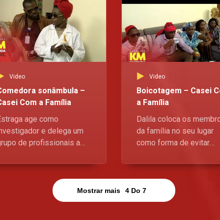
Video
Video
Comedora sonâmbula –
Boicotagem – Casei 
Casei Com a Família
a Família
Estraga age como
Dalila coloca os membr
investigador e delega um
da família no seu lugar
grupo de profissionais a
como forma de evitar
fim de descobrirem o
embaraços perante o s
riminal por detrás do furto
novo grupo, mas as coi
a refeição da Dalila.
não vão de acordo com 
planeado.
Mostrar mais
4
Do
7