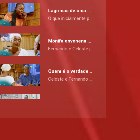
Lagrimas de uma mulher – O RIO
O que inicialmente parecia ser uma vitória limpa para Celeste e seu amado Fernando, torna-se completamente o oposto. O desfecho de O RIO está a provar ser inquestionavelmente uma história de cortar a respiração, aqui no Kwenda Magic p.505 da DStv
Monifa envenena o Fernando – O RIO
Fernando e Celeste jogam sujo para arrancar uma confissão de Monifa, mas a que custo, talvez a morte? O RIO o encerramento, aqui no Kwenda Magic p.505 da DStv
Quem é o verdadeiro pai da Makiese? – O RIO
Celeste e Fernando montam um plano clandestino para levar Monifa a assumir a verdade sobre a paternidade da Makiese, mas Fernando recusa-se a acreditar na história de Monifa; a dúvida é porquê.
Uma revelação fatal abre velhas feridas – O RIO
Durante o período em que Monifa esteve a tomar conta do bebé através do monitor, ela por coincidência ouviu a Makiese a confessar o seu crime mais malicioso da sua vida - o assassinato da sua irmã, Flor, o que levou Monifa a entrar numa verdadeira tempestade de dor e tristeza.
A Bruna deu caldo – O Rio
Quem cutuca o urso não vive para contar a história, e Bruna é mais uma prova disso, pois Monifa tirou-lhe a vida; mas a que custo? Um bebé sem mãe que ela pretende criar ao lado do seu sobrinho cegamente fiel. Além disso, é impressão minha ou a Monifa está a apegar-se ao bebé Lucas?