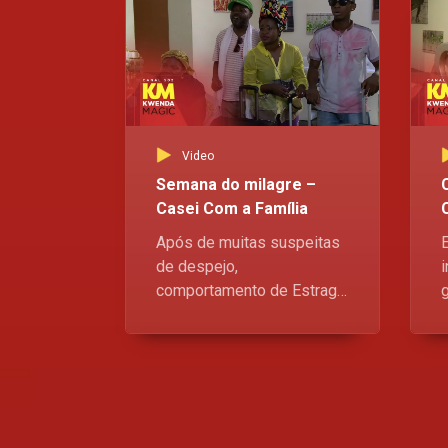
Video
Semana do milagre –
Casei Com a Família
Após de muitas suspeitas
de despejo,
comportamento de Estraga,
Dona Jú e Tia Rita muda ao
fim de salvaguardarem os
c
seus lugar es na casa do
d
casal, mas Dalila e
Salomão têm uma carta na
manga que vai deixar a