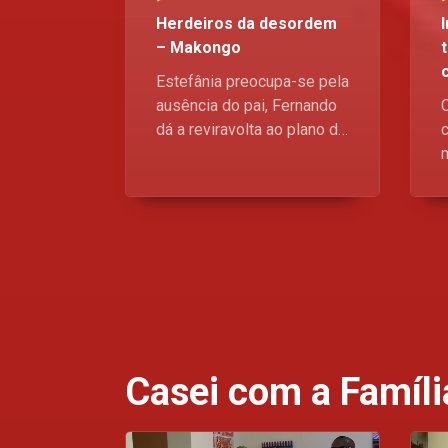
Herdeiros da desordem
– Makongo
Estefânia preocupa-se pela
ausência do pai, Fernando
C
dá a reviravolta ao plano de
c
Pimenta e TND deixa
amiga de Suzete em
estado grave.
Casei com a Famíli