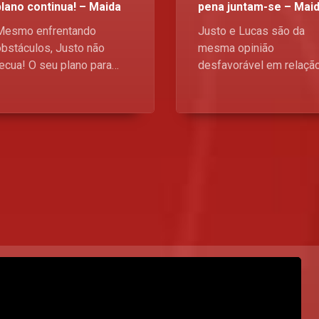
plano continua! – Maida
pena juntam-se – Mai
Mesmo enfrentando
Justo e Lucas são da
obstáculos, Justo não
mesma opinião
recua! O seu plano para
desfavorável em relaçã
destruir o império dos
família Sitoe, portanto, 
Sitoe ainda está em marcha
há melhor maneira de o
– e ele está mais
derrotar senão através 
determinado do que nunca.
união de forças.