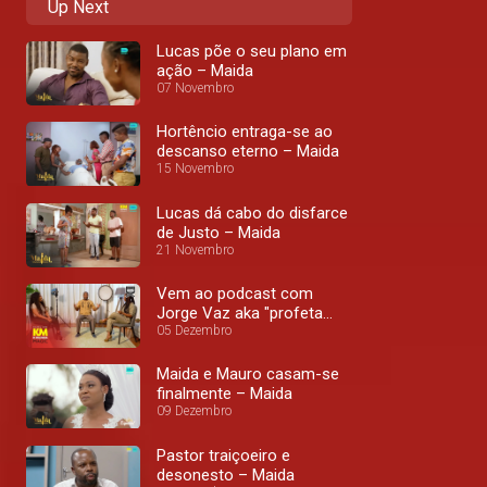
Up Next
Lucas põe o seu plano em
ação – Maida
07 Novembro
Hortêncio entraga-se ao
descanso eterno – Maida
15 Novembro
Lucas dá cabo do disfarce
de Justo – Maida
21 Novembro
Vem ao podcast com
Jorge Vaz aka "profeta
Jacinto" na novela Maida
05 Dezembro
Maida e Mauro casam-se
finalmente – Maida
09 Dezembro
Pastor traiçoeiro e
desonesto – Maida