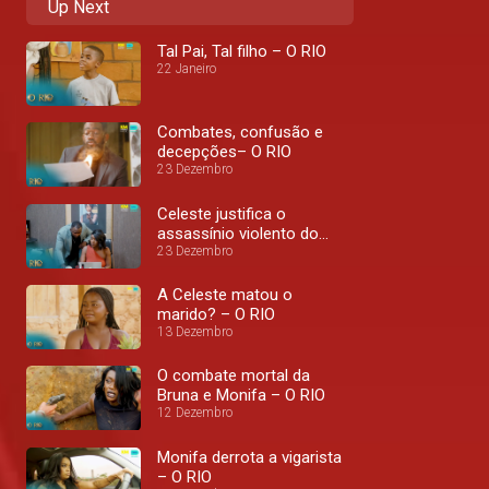
Up Next
Tal Pai, Tal filho – O RIO
22 Janeiro
Combates, confusão e
decepções– O RIO
23 Dezembro
Celeste justifica o
assassínio violento do
23 Dezembro
marido – O RIO
A Celeste matou o
marido? – O RIO
13 Dezembro
O combate mortal da
Bruna e Monifa – O RIO
12 Dezembro
Monifa derrota a vigarista
– O RIO