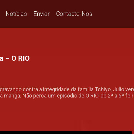
Notícias
Enviar
Contacte-Nos
a – O RIO
ravando contra a integridade da família Tchiyo, Julio ve
a manga. Não perca um episódio de O RIO, de 2ª a 6ª feir