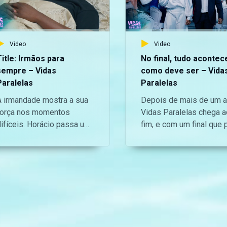
Video
Video
Title: Irmãos para
No final, tudo acontec
sempre – Vidas
como deve ser – Vida
Paralelas
Paralelas
A irmandade mostra a sua
Depois de mais de um a
força nos momentos
Vidas Paralelas chega a
difíceis. Horácio passa um
fim, e com um final que 
tempo especial com o seu
um momento pensou-s
irmão Rogério, que está a
nunca chegar. Por pouco
enfrentar sérios problemas
tudo poderia ser diferen
 saúde. — Aceda o nosso
mas tudo aconteceu co
ite oficial aqui:
devia acontecer. E eles
https://bit.ly/maninguemagic
foram felizes para semp
Acompanha o melhor do
— Aceda o nosso site
entretenimento
oficial aqui: