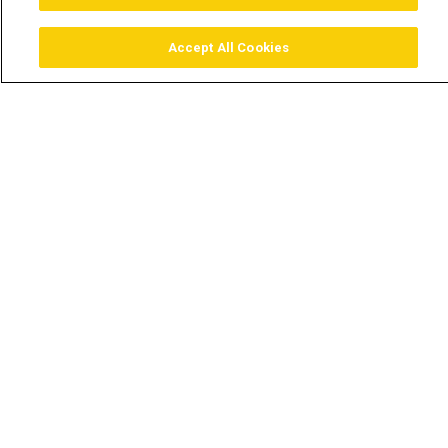
Accept All Cookies
Assistir
Comprar
Guia TV
Pesquisar
Menu