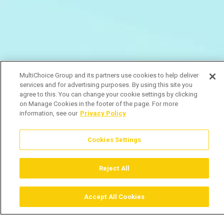
MultiChoice Group and its partners use cookies to help deliver
services and for advertising purposes. By using this site you
agree to this. You can change your cookie settings by clicking
on Manage Cookies in the footer of the page. For more
information, see our
Privacy Policy
Cookies Settings
Reject All
Accept All Cookies
Assistir
Comprar
Guia TV
Pesquisar
Menu