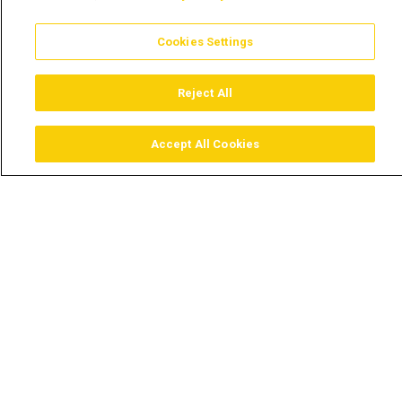
Cookies Settings
Reject All
Accept All Cookies
Assistir
Comprar
Guia TV
Pesquisar
Menu