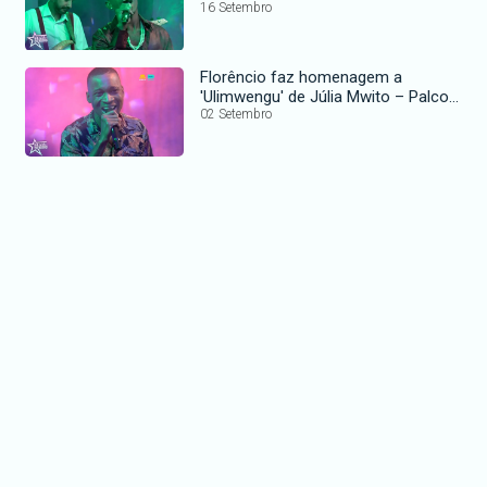
Sonhos
16 Setembro
Florêncio faz homenagem a
'Ulimwengu' de Júlia Mwito – Palco
dos Sonhos
02 Setembro