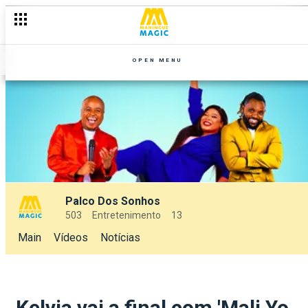
OPEN MENU
Palco Dos Sonhos
503
Entretenimento
13
Main
Vídeos
Notícias
Kelvia vai a final com 'Mali Yo