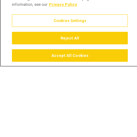
information, see our
Privacy Policy
Cookies Settings
Reject All
Accept All Cookies
Assistir
Comprar
Guia TV
Pesquisar
Menu
Na vida não há segundas
chances – DiepCity