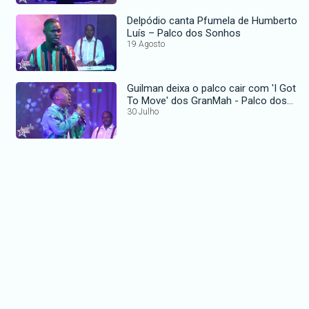
Delpódio canta Pfumela de Humberto
Luís – Palco dos Sonhos
19 Agosto
Guilman deixa o palco cair com 'I Got
To Move' dos GranMah - Palco dos
Sonhos
30 Julho