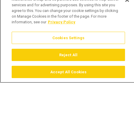
services and for advertising purposes. By using this site you
agree to this. You can change your cookie settings by clicking
on Manage Cookies in the footer of the page. For more
information, see our
Privacy Policy
Cookies Settings
Reject All
Accept All Cookies
Assistir
Comprar
Guia TV
Pesquisar
Menu