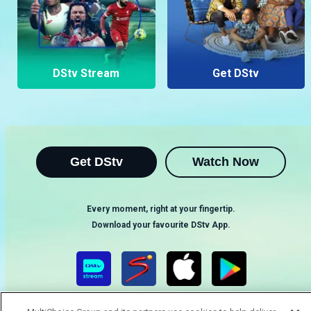
DStv Stream
Get DStv
Get DStv
Watch Now
Every moment, right at your fingertip.
Download your favourite DStv App.