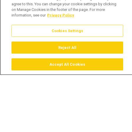
agree to this. You can change your cookie settings by clicking
on Manage Cookies in the footer of the page. For more
information, see our
Privacy Policy
Cookies Settings
Reject All
Accept All Cookies
Assistir
Comprar
Guia TV
Pesquisar
Menu