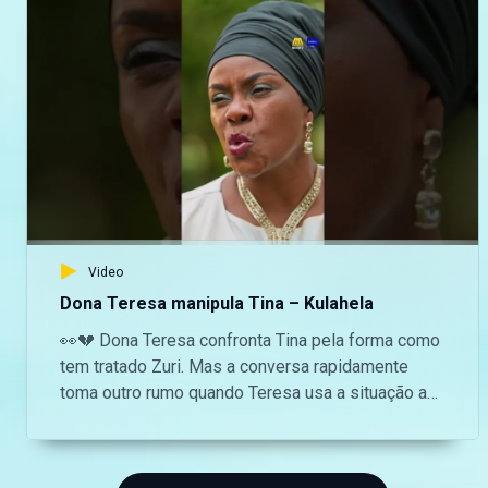
revelações, este reencontro promete tocar o
coração de todos.
Video
Dona Teresa manipula Tina – Kulahela
👀💔 Dona Teresa confronta Tina pela forma como
tem tratado Zuri. Mas a conversa rapidamente
toma outro rumo quando Teresa usa a situação a
seu favor e convence Tina a tornar-se nos seus
olhos e ouvidos. Será que Tina vai cair na
manipulação?