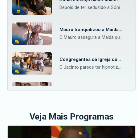
Depois de ter seduzido a Sónia, o Lucas começou a meter-se com a enfermeira Katia. Agora a Sónia descobriu e perdeu a cabeça, raptou a enfermeira e ameaçou matá-la. Problema! — Aceda o nosso site oficial aqui: https://bit.ly/maninguemagic Acompanha o melhor do entretenimento Moçambicano na TV no Maningue Magic DStv Canal 503 ou GOtv Max Canal 8. Da um gosto e nos acompanha na nossa página do Facebook: https://www.facebook.com/ManingueMagic Nos segue no Twitter: https://twitter.com/ManingueMagic, no Instagram: https://www.instagram.com/maninguemagic/ e no TikTok: https://www.tiktok.com/@maninguemagic_official para não perderes as novidades do teu canal favorito.
Mauro tranquilizou a Maida – Maida
O Mauro assegura a Maida que o tribunal lhes garantiu que não pode haver uma detenção imediata. — Aceda o nosso site oficial aqui: https://bit.ly/maninguemagic Acompanha o melhor do entretenimento Moçambicano na TV no Maningue Magic DStv Canal 503 ou GOtv Max Canal 8. Da um gosto e nos acompanha na nossa página do Facebook: https://www.facebook.com/ManingueMagic Nos segue no Twitter: https://twitter.com/ManingueMagic, no Instagram: https://www.instagram.com/maninguemagic/ e no TikTok: https://www.tiktok.com/@maninguemagic_official para não perderes as novidades do teu canal favorito.
Congregantes da Igreja querem incendiar a lavandaria – Maida
O Jacinto parece ter hipnotizado os seus congregantes, e estes em protesto querem incendiar a lavandaria, Mai wash. — Aceda o nosso site oficial aqui: https://bit.ly/maninguemagic Acompanha o melhor do entretenimento Moçambicano na TV no Maningue Magic DStv Canal 503 ou GOtv Max Canal 8. Da um gosto e nos acompanha na nossa página do Facebook: https://www.facebook.com/ManingueMagic Nos segue no Twitter: https://twitter.com/ManingueMagic, no Instagram: https://www.instagram.com/maninguemagic/ e no TikTok: https://www.tiktok.com/@maninguemagic_official para não perderes as novidades do teu canal favorito.
Lucas e Mauro envolvidos em luta violenta – Maida
O Lucas e Mauro lutaram violentamente, isto depois de Lucas descobrir que o Mauro e Sónia planearam um esquema ‘sujo’ contra ele. — Aceda o nosso site oficial aqui: https://bit.ly/maninguemagic Acompanha o melhor do entretenimento Moçambicano na TV no Maningue Magic DStv Canal 503 ou GOtv Max Canal 8. Da um gosto e nos acompanha na nossa página do Facebook: https://www.facebook.com/ManingueMagic Nos segue no Twitter: https://twitter.com/ManingueMagic, no Instagram: https://www.instagram.com/maninguemagic/ e no TikTok: https://www.tiktok.com/@maninguemagic_official para não perderes as novidades do teu canal favorito.
Veja Mais Programas
Xiluva quer feitiçar a sua mãe – Maida
Depois de receber ameaças da mãe por causa de dinheiro, a Xiluva descobre que a sua última opção para salvar a vida da Maida é procurar a ajuda de uma bruxa, para fazer feitiço contra a mãe dela e salvar a vida de Maida. — Aceda o nosso site oficial aqui: https://bit.ly/maninguemagic Acompanha o melhor do entretenimento Moçambicano na TV no Maningue Magic DStv Canal 503 ou GOtv Max Canal 8. Da um gosto e nos acompanha na nossa página do Facebook: https://www.facebook.com/ManingueMagic Nos segue no Twitter: https://twitter.com/ManingueMagic, no Instagram: https://www.instagram.com/maninguemagic/ e no TikTok: https://www.tiktok.com/@maninguemagic_official para não perderes as novidades do teu canal favorito.