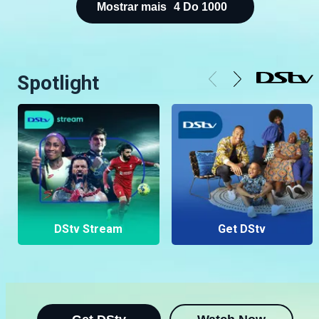
Mostrar mais
4
Do
1000
Spotlight
DStv Stream
Get DStv