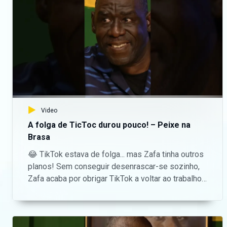
Justo e Jacinto comprometem a amizade – Maida
O Jacinto acabou por revelar no último minute, o nome da pessoa que está por detrás do desaparecimento da filha do Justo, isto depois de ter sido apontado com um armada de fogo!
Mauro pretende fugir com a Maida – Maida
Em mais uma nova reviravolta chocante nesta telenovela, o Mauro vê-se em apuros e planeia deixar a cidade com a gravida Maida, antes de ser ouvido! — Aceda o nosso site oficial aqui: https://bit.ly/maninguemagic Acompanha o melhor do entretenimento Moçambicano na TV no Maningue Magic DStv Canal 503 ou GOtv Max Canal 8. Da um gosto e nos acompanha na nossa página do Facebook: https://www.facebook.com/ManingueMagic Nos segue no Twitter: https://twitter.com/ManingueMagic, no Instagram: https://www.instagram.com/maninguemagic/ e no TikTok: https://www.tiktok.com/@maninguemagic_official para não perderes as novidades do teu canal favorito.
Video
Justo abraça a criminalidade – Maida
A folga de TicToc durou pouco! – Peixe na
Apesar de estar em grandes apuros, Justo não parece querer parar com as suas actividades criminosas, pois é encontrado a perseguir e a ameaçar pessoas pela cidade. — Aceda o nosso site oficial aqui: https://bit.ly/maninguemagic Acompanha o melhor do entretenimento Moçambicano na TV no Maningue Magic DStv Canal 503 ou GOtv Max Canal 8. Da um gosto e nos acompanha na nossa página do Facebook: https://www.facebook.com/ManingueMagic Nos segue no Twitter: https://twitter.com/ManingueMagic, no Instagram: https://www.instagram.com/maninguemagic/ e no TikTok: https://www.tiktok.com/@maninguemagic_official para não perderes as novidades do teu canal favorito.
Brasa
😂 TikTok estava de folga... mas Zafa tinha outros
Tensão entre irmãos – Maida
planos! Sem conseguir desenrascar-se sozinho,
Zafa acaba por obrigar TikTok a voltar ao trabalho.
Ivandro e Mauro discutem sobre a dívida que a família Sitoe tem agora, mas Valter detém os irmãos antes que eles possam lutar. — Aceda o nosso site oficial aqui: https://bit.ly/maninguemagic Acompanha o melhor do entretenimento Moçambicano na TV no Maningue Magic DStv Canal 503 ou GOtv Max Canal 8. Da um gosto e nos acompanha na nossa página do Facebook: https://www.facebook.com/ManingueMagic Nos segue no Twitter: https://twitter.com/ManingueMagic, no Instagram: https://www.instagram.com/maninguemagic/ e no TikTok: https://www.tiktok.com/@maninguemagic_official para não perderes as novidades do teu canal favorito.
Afinal, quem manda no bar?
Dona Nilza parte para a ofensiva para salvar a Vanda – Maida