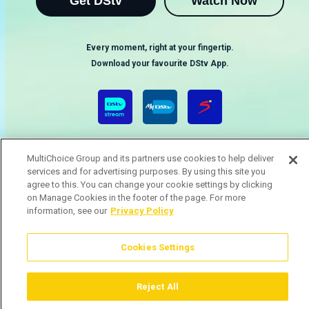
Get DStv
Watch Now
Every moment, right at your fingertip.
Download your favourite DStv App.
MultiChoice Group and its partners use cookies to help deliver
services and for advertising purposes. By using this site you
agree to this. You can change your cookie settings by clicking
on Manage Cookies in the footer of the page. For more
MultiChoice Website
Terms & Conditions
Privacy & Cookie Notice
information, see our
Privacy Policy
Responsible Disclosure Policy
Copyright
Careers
Gerir Cookies
Cookies Settings
© 2025 MultiChoice (PTY) LTD. All rights reserved
Reject All