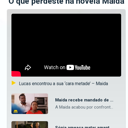
O que perdeste na novela Maida
Lucas encontrou a sua ‘cara metade’ – Maida
Maida recebe mandado de captura – Maida
A Maida acabou por confrontar a realidade, quando a polícia lhe fez uma visita de surpresa em casa para lhe entregar um mandado de captura na presença do seu marido Mauro. — Aceda o nosso site oficial aqui: https://bit.ly/maninguemagic Acompanha o melhor do entretenimento Moçambicano na TV no Maningue Magic DStv Canal 503 ou GOtv Max Canal 8. Da um gosto e nos acompanha na nossa página do Facebook: https://www.facebook.com/ManingueMagic Nos segue no Twitter: https://twitter.com/ManingueMagic, no Instagram: https://www.instagram.com/maninguemagic/ e no TikTok: https://www.tiktok.com/@maninguemagic_official para não perderes as novidades do teu canal favorito.
Sónia ameaça matar amante do Lucas – Maida