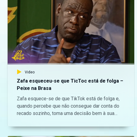
Dona Nilza partiu para a ofensiva e planeou uma estratégia para libertar a Vanda das mãos do impostor Jacinto, que continua a meter-se em problemas. — Aceda o nosso site oficial aqui: https://bit.ly/maninguemagic Acompanha o melhor do entretenimento Moçambicano na TV no Maningue Magic DStv Canal 503 ou GOtv Max Canal 8. Da um gosto e nos acompanha na nossa página do Facebook: https://www.facebook.com/ManingueMagic Nos segue no Twitter: https://twitter.com/ManingueMagic, no Instagram: https://www.instagram.com/maninguemagic/ e no TikTok: https://www.tiktok.com/@maninguemagic_official para não perderes as novidades do teu canal favorito.
Video
Zafa esqueceu-se que TicToc está de folga –
Peixe na Brasa
Zafa esquece-se de que TikTok está de folga e,
quando percebe que não consegue dar conta do
recado sozinho, toma uma decisão bem à sua
maneira: obriga-o a voltar ao trabalho!