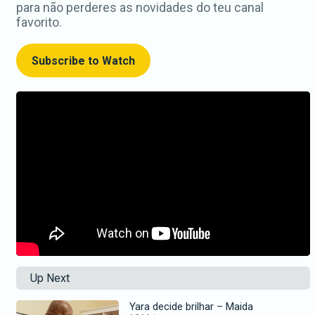
para não perderes as novidades do teu canal
favorito.
Subscribe to Watch
Up Next
Yara decide brilhar – Maida