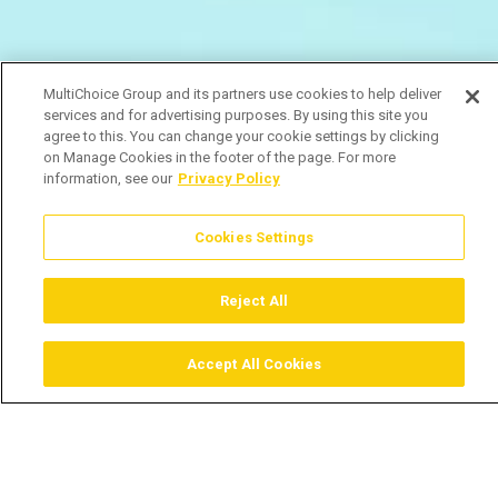
MultiChoice Group and its partners use cookies to help deliver
services and for advertising purposes. By using this site you
agree to this. You can change your cookie settings by clicking
on Manage Cookies in the footer of the page. For more
information, see our
Privacy Policy
Cookies Settings
Reject All
Accept All Cookies
Assistir
Comprar
Guia TV
Pesquisar
Menu