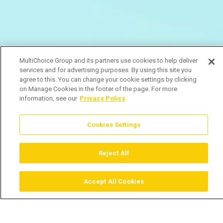
MultiChoice Group and its partners use cookies to help deliver
services and for advertising purposes. By using this site you
agree to this. You can change your cookie settings by clicking
on Manage Cookies in the footer of the page. For more
information, see our
Privacy Policy
Cookies Settings
Reject All
Accept All Cookies
Assistir
Comprar
Guia TV
Pesquisar
Menu