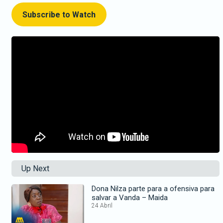
Subscribe to Watch
Up Next
Dona Nilza parte para a ofensiva para
salvar a Vanda – Maida
24 Abril