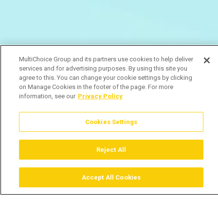
MultiChoice Group and its partners use cookies to help deliver
services and for advertising purposes. By using this site you
agree to this. You can change your cookie settings by clicking
on Manage Cookies in the footer of the page. For more
information, see our
Privacy Policy
Cookies Settings
Reject All
Accept All Cookies
Assistir
Comprar
Guia TV
Pesquisar
Menu