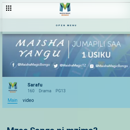
OPEN MENU
Sarafu
160
Drama
PG13
Main
video