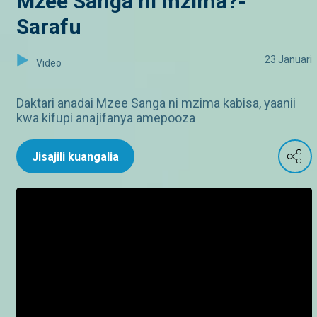
Mzee Sanga ni mzima?-
Sarafu
23 Januari
Video
Daktari anadai Mzee Sanga ni mzima kabisa, yaanii
kwa kifupi anajifanya amepooza
Jisajili kuangalia