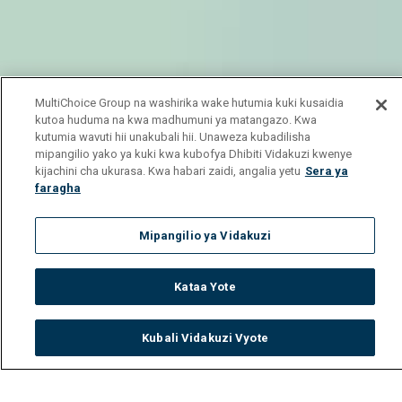
MultiChoice Group na washirika wake hutumia kuki kusaidia
kutoa huduma na kwa madhumuni ya matangazo. Kwa
kutumia wavuti hii unakubali hii. Unaweza kubadilisha
mipangilio yako ya kuki kwa kubofya Dhibiti Vidakuzi kwenye
kijachini cha ukurasa. Kwa habari zaidi, angalia yetu
Sera ya
faragha
Mipangilio ya Vidakuzi
Kataa Yote
Kubali Vidakuzi Vyote
Watch
Buy
TV Guide
Search
Menu