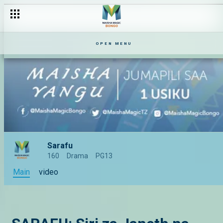
OPEN MENU
Sarafu
160
Drama
PG13
Main
video