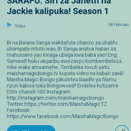
SARAFU: Siri za Janeth na
Jackie kalipuka! Season 1
08 Februari
Video
Bi na Bwana Sanga wakitafuta chanzo za uhalifu
uliompata mtoto wao, Bi Sanga anatoa habari za
mahusiano yao kinaga ubaga kwa baba yao! Eng.
Samwell huku akijaribu awezavyo kumbembeleza
mke wake amsamehe. Tembelea tovuti yetu:
maishamagicbongo.tv kupata video na habari zaidi!
Maisha Magic Bongo yakuletea baadhi ya filamu
nzuri kabisa toka Bongowood! Endelea kutizama
DStv chaneli 160 Instagram:
http://instagram.com/maishamagicbongo
Twitter:https://twitter.com/MaishaMagicTZ
Facebook:
https://www.facebook.com/MaishaMagicBongo