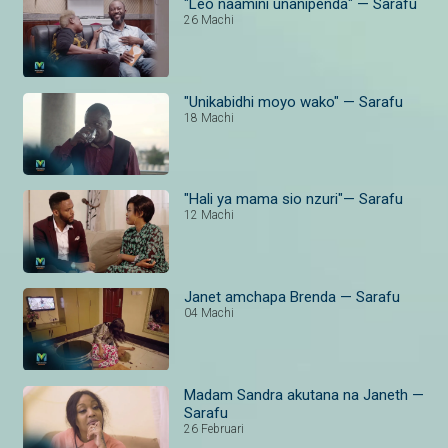
"Leo naamini unanipenda" — Sarafu
26 Machi
"Unikabidhi moyo wako" — Sarafu
18 Machi
"Hali ya mama sio nzuri"— Sarafu
12 Machi
Janet amchapa Brenda — Sarafu
04 Machi
Madam Sandra akutana na Janeth —
Sarafu
26 Februari