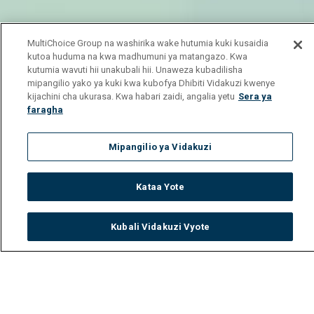
MultiChoice Group na washirika wake hutumia kuki kusaidia
kutoa huduma na kwa madhumuni ya matangazo. Kwa
kutumia wavuti hii unakubali hii. Unaweza kubadilisha
mipangilio yako ya kuki kwa kubofya Dhibiti Vidakuzi kwenye
kijachini cha ukurasa. Kwa habari zaidi, angalia yetu
Sera ya
faragha
Mipangilio ya Vidakuzi
Kataa Yote
Kubali Vidakuzi Vyote
Watch
Buy
TV Guide
Search
Menu