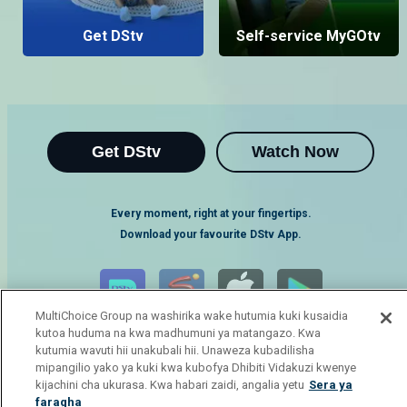
Get DStv
Self-service MyGOtv
Get DStv
Watch Now
Every moment, right at your fingertips.
Download your favourite DStv App.
MultiChoice Group na washirika wake hutumia kuki kusaidia
kutoa huduma na kwa madhumuni ya matangazo. Kwa
kutumia wavuti hii unakubali hii. Unaweza kubadilisha
mipangilio yako ya kuki kwa kubofya Dhibiti Vidakuzi kwenye
kijachini cha ukurasa. Kwa habari zaidi, angalia yetu
Sera ya
faragha