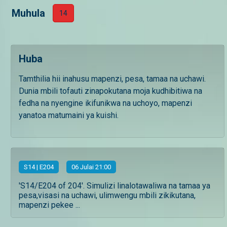
Muhula
14
Huba
Tamthilia hii inahusu mapenzi, pesa, tamaa na uchawi.
Dunia mbili tofauti zinapokutana moja kudhibitiwa na
fedha na nyengine ikifunikwa na uchoyo, mapenzi
yanatoa matumaini ya kuishi.
S
14
| E204
06 Julai 21:00
'S14/E204 of 204'. Simulizi linalotawaliwa na tamaa ya
pesa,visasi na uchawi, ulimwengu mbili zikikutana,
mapenzi pekee ...