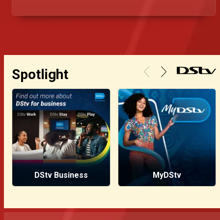
Diep City.
Spotlight
DStv Business
MyDStv