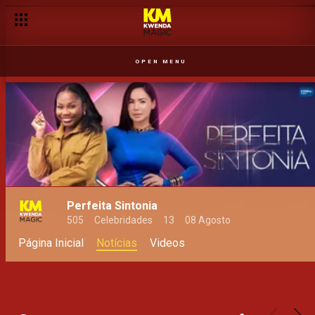
OPEN MENU
Perfeita Sintonia
505
Celebridades
13
08 Agosto
Página Inicial
Notícias
Videos