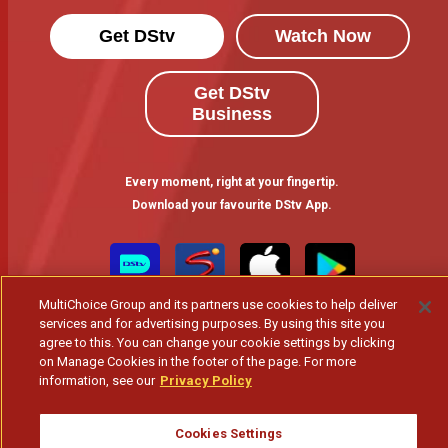
Get DStv
Watch Now
Get DStv
Business
Every moment, right at your fingertip.
Download your favourite DStv App.
MultiChoice Group and its partners use cookies to help deliver
services and for advertising purposes. By using this site you
agree to this. You can change your cookie settings by clicking
on Manage Cookies in the footer of the page. For more
information, see our
Privacy Policy
MultiChoice Website
Terms of Use
Privacy & Cookie Notice
Cookies Settings
Responsible Disclosure Policy
Copyright
Careers