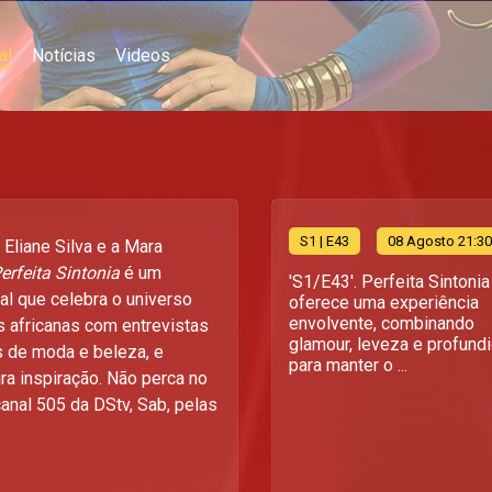
al
Notícias
Videos
S
1
| E43
08 Agosto 21:30
Eliane Silva e a Mara
erfeita Sintonia
é um
'S1/E43'. Perfeita Sintonia
l que celebra o universo
oferece uma experiência
envolvente, combinando
 africanas com entrevistas
glamour, leveza e profund
s de moda e beleza, e
para manter o ...
a inspiração. Não perca no
anal 505 da DStv, Sab, pelas