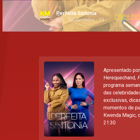
Perfeita Sintonia
Página Inici
505
Celebridades
13
Apresentado por 
Herequechand,
P
programa semana
das celebridades
exclusivas, dica
momentos de pur
Kwenda Magic, c
21:30