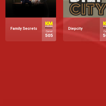
Family Secrets
Diepcity
Canal
C
505
5