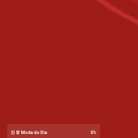
2) 👗 Moda do Dia
0
%