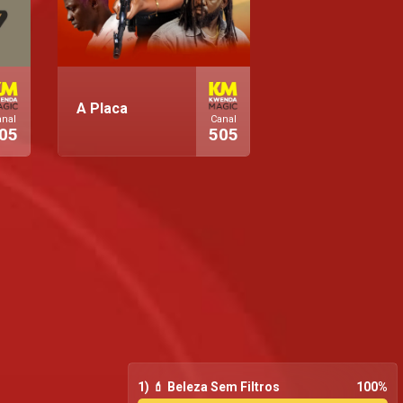
A Placa
anal
Canal
05
505
1) 💄 Beleza Sem Filtros
100
%