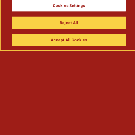
Cookies Settings
Reject All
Accept All Cookies
Assistir
Compre
guia da tv
Search
Menu