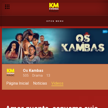
OPEN MENU
Os Kambas
505
Drama
13
Página Inicial
Notícias
Videos