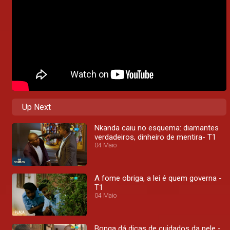
Up Next
Nkanda caiu no esquema: diamantes
verdadeiros, dinheiro de mentira- T1
04 Maio
A fome obriga, a lei é quem governa -
T1
04 Maio
Bonga dá dicas de cuidados da pele -