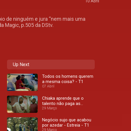
10 Abril
poio de ninguém e jura “nem mais uma
a Magic, p.505 da DStv.
Up Next
Todos os homens querem
a mesma coisa? - T1
07 Abril
Chiaka aprende que o
talento não paga as
contas - T1
29 Março
Negócio sujo que acabou
por azedar - Estreia - T1
29 Março