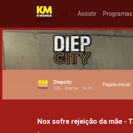
Péssimo conselho de uma boa amiga - T1
Assistir
Programas
Diepcity
Página Inicial
505
Drama
16 VL
Nox sofre rejeição da mãe - 