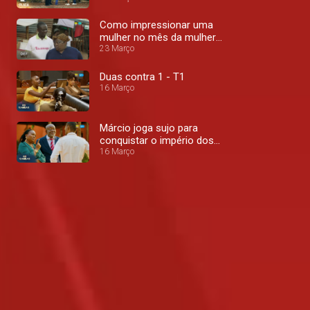
Como impressionar uma
mulher no mês da mulher -
T1
23 Março
Duas contra 1 - T1
16 Março
Márcio joga sujo para
conquistar o império dos
Chaves - T1
16 Março