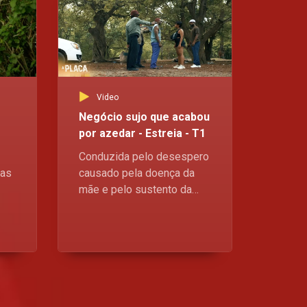
Video
Negócio sujo que acabou
por azedar - Estreia - T1
Conduzida pelo desespero
 as
causado pela doença da
mãe e pelo sustento da
 a
família que de ela
dependem, Ndjolela acaba
m
envolvida num lucroso
re
negócio de contrabando de
nto
drogas que em pouco
tempo se transforma numa
emboscada liderada pelo