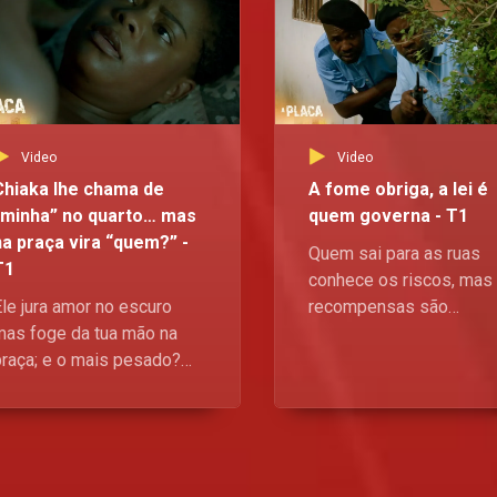
Video
Video
Chiaka lhe chama de
A fome obriga, a lei é
“minha” no quarto… mas
quem governa - T1
na praça vira “quem?” -
Quem sai para as ruas
T1
conhece os riscos, mas
Ele jura amor no escuro
recompensas são
mas foge da tua mão na
elevadas; por outro lado,
praça; e o mais pesado?
guerra contra o crime é
Aos 30 ainda vive sob o
cruel e implacável. Que
teto da mãe, treme a
vencera esta batalha ent
pressão de “o que vão
o bem e o mal? Fica ate
izer." Orgulho ferido ou só
a serie - A Placa,
dependência disfarçada?
Domingos, no Kwenda