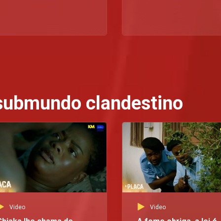
 submundo clandestino
Video
Video