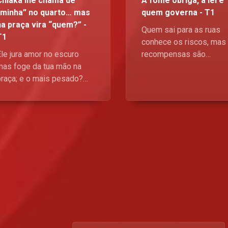
Chiaka lhe chama de
A fome obriga, a lei é
“minha” no quarto… mas
quem governa - T1
na praça vira “quem?” -
Quem sai para as ruas
T1
conhece os riscos, mas
Ele jura amor no escuro
recompensas são
mas foge da tua mão na
elevadas; por outro lado,
praça; e o mais pesado?
guerra contra o crime é
Aos 30 ainda vive sob o
cruel e implacável. Que
teto da mãe, treme a
vencera esta batalha ent
pressão de “o que vão
o bem e o mal? Fica ate
izer." Orgulho ferido ou só
a serie - A Placa,
dependência disfarçada?
Domingos, no Kwenda
Carrega no vídeo e vê
Magic, p.505 da DStv, à
como essa história bate
21h30. Esta a pipocar
bué perto da realidade
mwangolé. A Placa,
Domingos, no Kwenda
Magic, p.505 da DStv, às
a
21h30. Esta a pipocar