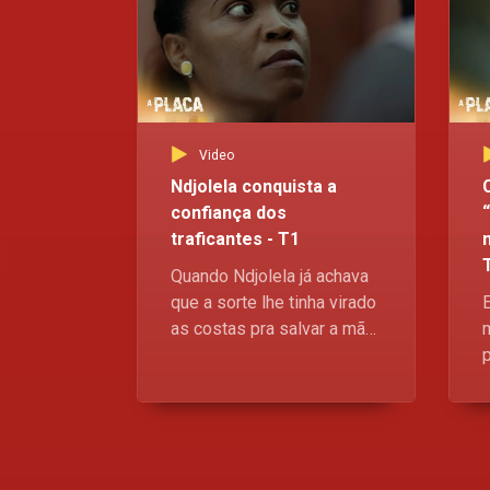
Video
Ndjolela conquista a
confiança dos
traficantes - T1
Quando Ndjolela já achava
que a sorte lhe tinha virado
as costas pra salvar a mãe,
um volte-face malandro no
meio da rota dos
traficantes caiu-lhe do céu
como a brecha que ela
precisavam Mas agora a
d
pergunta é - essa confiança