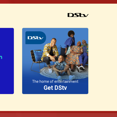
s
braço direito do Lubango, o
Foguetao, que tinha como
objetivo eliminá-la! Fica
atento a nova serie - A
Placa, Domingos, no
Kwenda Magic, p.505 da
DStv, às 21h30. Esta a
pipocar
The home of entertainment
Get DStv