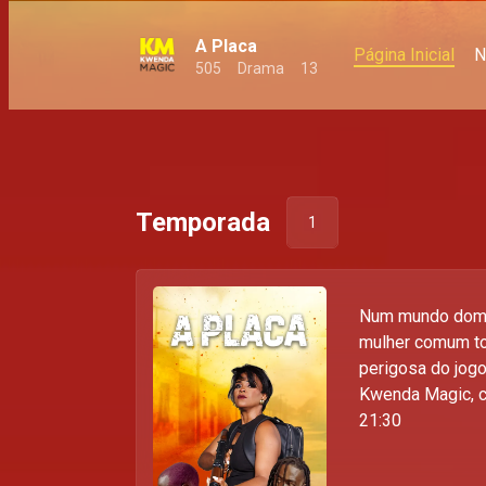
A Placa
Página Inicial
N
505
Drama
13
Temporada
1
Num mundo domi
mulher comum to
perigosa do jogo
Kwenda Magic, c
21:30