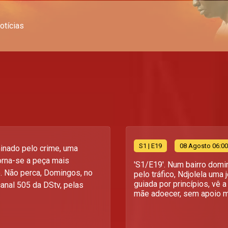
otícias
S
1
| E19
08 Agosto 06:00
nado pelo crime, uma
rna-se a peça mais
'S1/E19'. Num bairro dom
. Não perca, Domingos, no
pelo tráfico, Ndjolela uma
guiada por princípios, vê a
anal 505 da DStv, pelas
mãe adoecer, sem apoio me