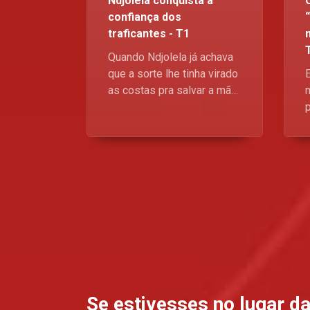
Ndjolela conquista a
confiança dos
traficantes - T1
Quando Ndjolela já achava
que a sorte lhe tinha virado
as costas pra salvar a mãe,
um volte-face malandro no
meio da rota dos
traficantes caiu-lhe do céu
como a brecha que ela
precisavam Mas agora a
d
pergunta é - essa confiança
toda vai levantar a vida dela
ou enterrar de vez? A
Placa, Domingos, no
Kwenda Magic, p.505 da
DStv, às 21h30. Esta a
pipocar
Se estivesses no lugar d