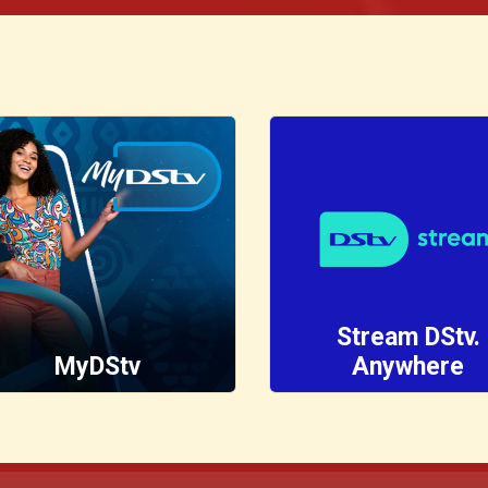
Carrega no vídeo e vê
Magic, p.505 da DStv, à
como essa história bate
21h30. Esta a pipocar
bué perto da realidade
mwangolé. A Placa,
Domingos, no Kwenda
Magic, p.505 da DStv, às
21h30. Esta a pipocar
Stream DStv.
MyDStv
Anywhere