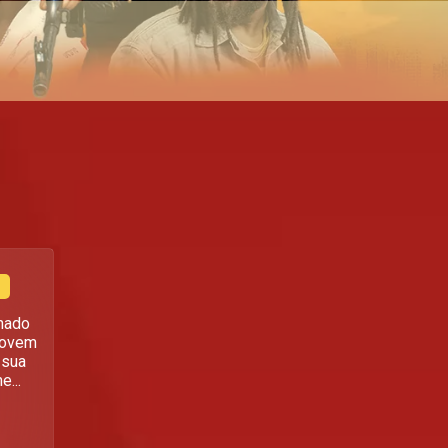
inado
 jovem
 sua
...