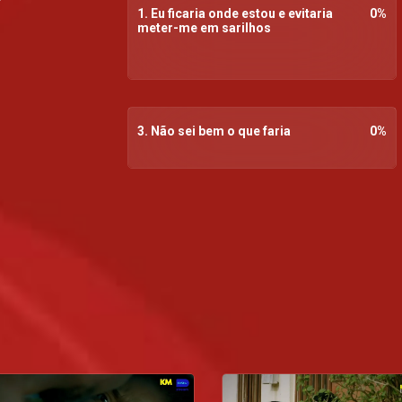
1. Eu ficaria onde estou e evitaria
0
%
meter-me em sarilhos
3. Não sei bem o que faria
0
%