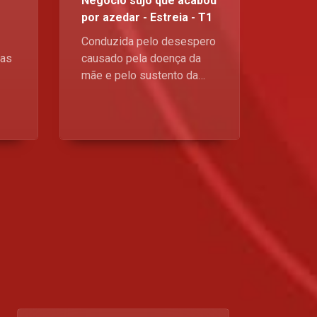
Negócio sujo que acabou
por azedar - Estreia - T1
Conduzida pelo desespero
 as
causado pela doença da
mãe e pelo sustento da
 a
família que de ela
dependem, Ndjolela acaba
m
envolvida num lucroso
re
negócio de contrabando de
nto
drogas que em pouco
tempo se transforma numa
emboscada liderada pelo
s
braço direito do Lubango, o
Foguetao, que tinha como
objetivo eliminá-la! Fica
atento a nova serie - A
Placa, Domingos, no
Kwenda Magic, p.505 da
DStv, às 21h30. Esta a