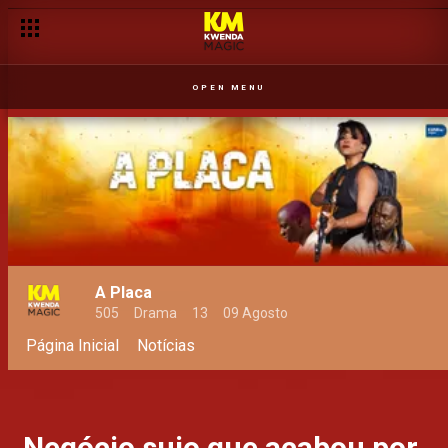
OPEN MENU
A Placa
505
Drama
13
09 Agosto
Página Inicial
Notícias
Negócio sujo que acabou por