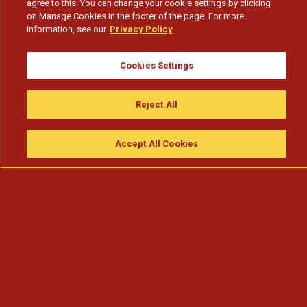
agree to this. You can change your cookie settings by clicking
on Manage Cookies in the footer of the page. For more
information, see our
Privacy Policy
Cookies Settings
Reject All
Accept All Cookies
Assistir
Compre
guia da tv
Search
Menu