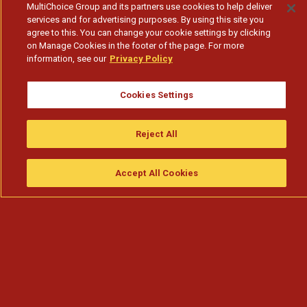
MultiChoice Group and its partners use cookies to help deliver
services and for advertising purposes. By using this site you
agree to this. You can change your cookie settings by clicking
on Manage Cookies in the footer of the page. For more
information, see our
Privacy Policy
Cookies Settings
Reject All
Accept All Cookies
Assistir
Compre
guia da tv
Search
Menu