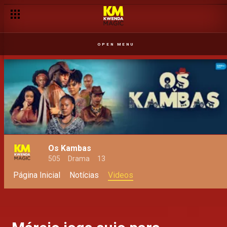
OPEN MENU
Os Kambas
505
Drama
13
Página Inicial
Notícias
Videos