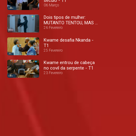
século - T1
06 Março
Dois tipos de mulher:
MUTANTO TENTOU, MAS A
EVA É MACACA VELHA! -
26 Fevereiro
T1
Kwame desafia Nkanda -
T1
25 Fevereiro
Kwame entrou de cabeça
no covil da serpente - T1
23 Fevereiro