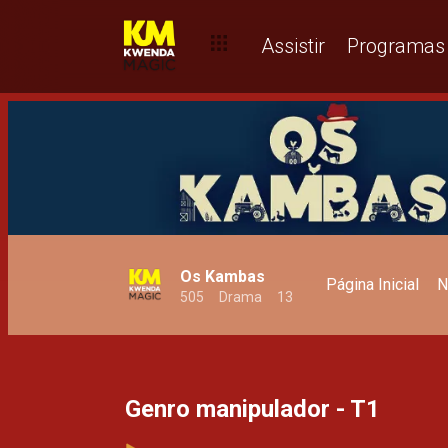
Marcio comete o golpe do século - T1
Assistir
Programas
Os Kambas
Página Inicial
N
505
Drama
13
Genro manipulador - T1