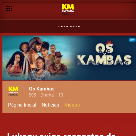
OPEN MENU
Os Kambas
505
Drama
13
Página Inicial
Notícias
Videos