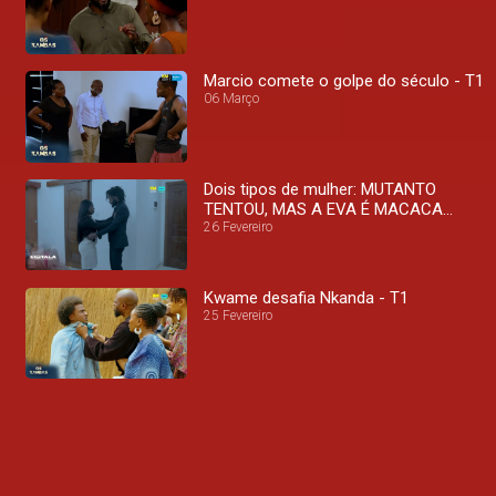
Marcio comete o golpe do século - T1
06 Março
Dois tipos de mulher: MUTANTO
TENTOU, MAS A EVA É MACACA
VELHA! - T1
26 Fevereiro
Kwame desafia Nkanda - T1
25 Fevereiro