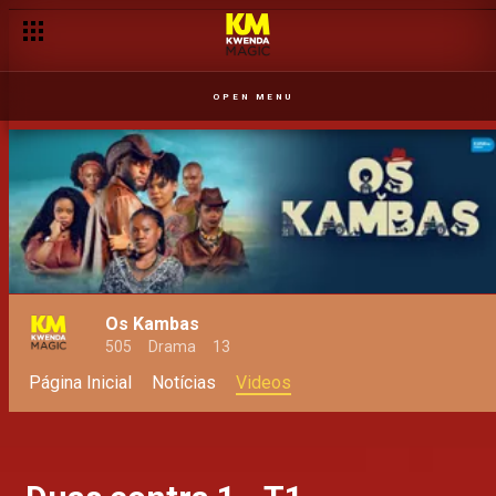
OPEN MENU
Os Kambas
505
Drama
13
Página Inicial
Notícias
Videos