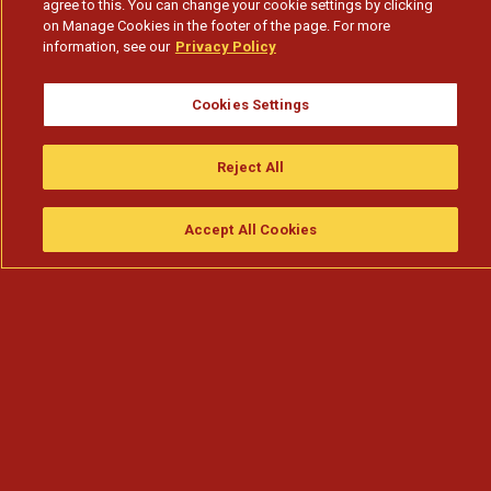
agree to this. You can change your cookie settings by clicking
on Manage Cookies in the footer of the page. For more
information, see our
Privacy Policy
Cookies Settings
Reject All
Accept All Cookies
Assistir
Compre
guia da tv
Search
Menu