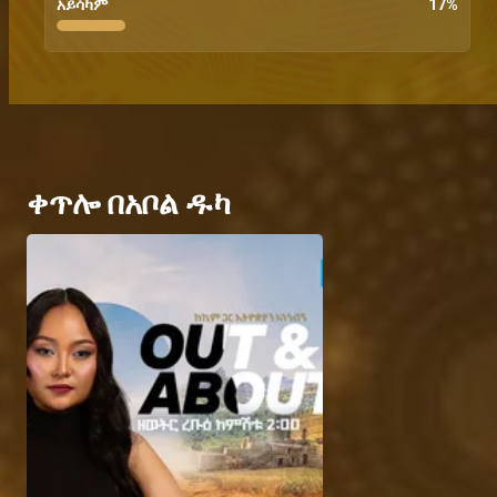
አይሳካም
17
%
ቀጥሎ በአቦል ዱካ