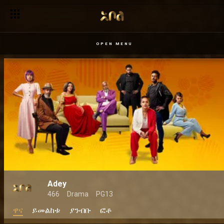
OPEN MENU
Adey
466
Drama
PG13
ዋና
ይመልከቱ
ያንብቡ
ፎቶ