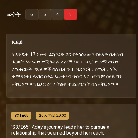
ወቅት
6
5
4
3
አደይ
ከ አንዲት 17 አመት ልጃገረድ ጋር የተሳሰረውን የሁለት ቤተሰብ
ሒወት እና ጉዞን የሚከተል ድራማ ነው። በዚህ ድራማ ውስጥ
የሚቀርቡት ገጽታዎች ስለ ቤተሰብ፣ ጓደኝነት፣ ስሜት፣ ሃቅ፣
ታማኝነት፣ የአገር በቀል እውቀት፣ ጥበብ እና ከምንም በላይ ግን
ፍቅር ነው። የዚህ ድራማ ትልቁ ተጨባጭነት ስለፍቅር ነው።
S
3
| E65
20 ኤፕሪል 20:00
'S3/E65'. Adey's journey leads her to pursue a
relationship that seemed beyond her reach.