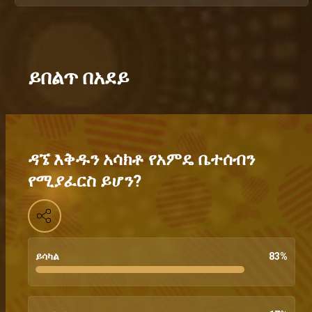
ይበልጥ በአደይ
ዳኜ እቅዱን አሳክቶ የአምዴ ቤተሰብን
የሚያፈርስ ይሆን?
ይሳካል
83
%