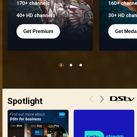
170+ channels
160+ channe
40+ HD channels
30+ HD chan
Get Premium
Get Meda
Spotlight