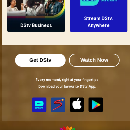
Stream DStv.
DStv Business
Anywhere
Get DStv
Watch Now
Every moment, right at your fingertips.
Download your favourite DStv App.