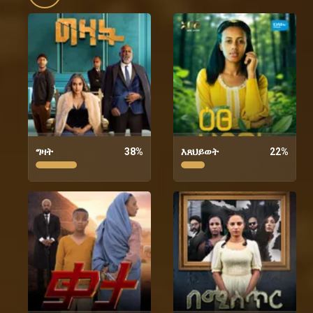
ግዛት
38
%
እጸህይወት
22
%