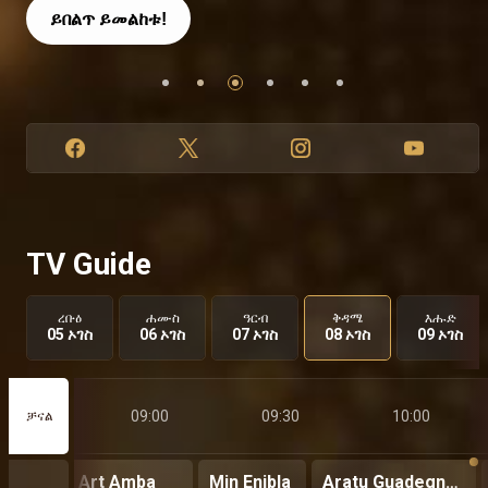
ይበልጥ ይመልከቱ!
ይበልጥ ይመልከቱ!
ይበልጥ ይመልከቱ!
ይበልጥ ይመልከቱ
TV Guide
ረቡዕ
ሐሙስ
ዓርብ
ቅዳሜ
እሑድ
05 ኦገስ
06 ኦገስ
07 ኦገስ
08 ኦገስ
09 ኦገስ
08:30
09:00
09:30
10:00
ቻናል
ete
Art Amba
Min Enibla
Aratu Guadegnamoch