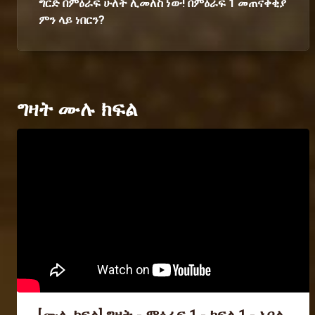
ግርድ በምዕራፍ ሁለት ሊመለስ ነው! በምዕራፍ 1 መጠናቀቂያ
ምን ላይ ነበርን?
ግዛት ሙሉ ክፍል