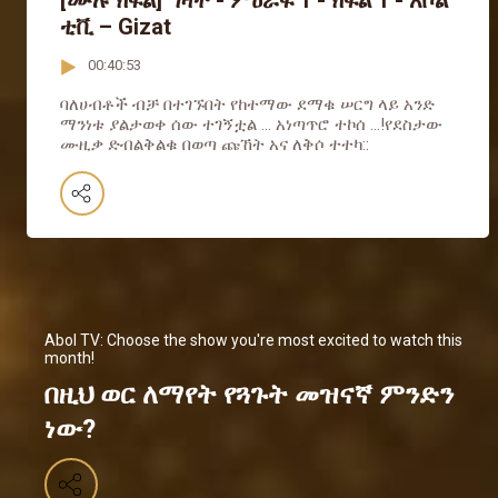
[ሙሉ ክፍል] ግዛት - ምዕራፍ 1 - ክፍል 1 - አቦል
ቲቪ – Gizat
00:40:53
ባለሀብቶች ብቻ በተገኙበት የከተማው ደማቁ ሠርግ ላይ አንድ
ማንነቱ ያልታወቀ ሰው ተገኝቷል ... አነጣጥሮ ተኮሰ ...!የደስታው
ሙዚቃ ድብልቅልቁ በወጣ ጩኸት አና ለቅሶ ተተካ::
Abol TV: Choose the show you're most excited to watch this
month!
በዚህ ወር ለማየት የጓጉት መዝናኛ ምንድን
ነው?