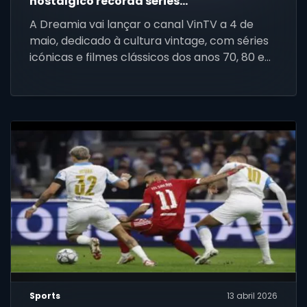
nostálgico recorda séries
icónicas e êxitos “vintage” como
A Dreamia vai lançar o canal VinTV a 4 de
“Alf” ou “O Justiceiro”
maio, dedicado à cultura vintage, com séries
icónicas e filmes clássicos dos anos 70, 80 e
90.
Sports
13 abril 2026