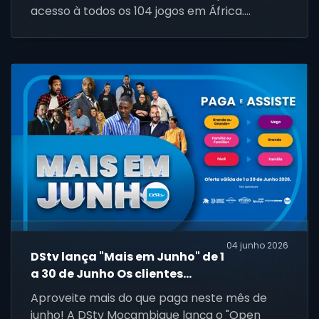
acesso à todos os 104 jogos em África.
Subscreve o DStv Stream, hoje, e prepara-te
para o pontapé de saída.
04 junho 2026
DStv lança "Mais em Junho" de 1
a 30 de Junho Os clientes
recebem mais do que pagam
Aproveite mais do que paga neste mês de
2026
junho! A DStv Moçambique lança o "Open