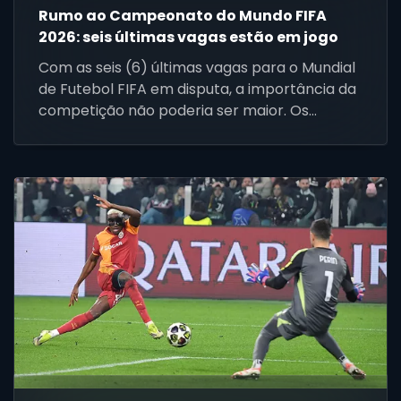
Rumo ao Campeonato do Mundo FIFA
2026: seis últimas vagas estão em jogo
Com as seis (6) últimas vagas para o Mundial
de Futebol FIFA em disputa, a importância da
competição não poderia ser maior. Os
gigantes europeus lutam para evitar
constrangimentos, as nações emergentes
buscam validação e a República
Democrática do Congo está à beira de fazer
história.