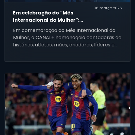
06 março 2026
Em celebração do “Mês
Internacional da Mulher”:
CANAL+ e MultiChoice
Em comemoração ao Mês Internacional da
Moçambique homenageiam
Mulher, o CANAL+ homenageia contadoras de
as mulheres africanas
histórias, atletas, mães, criadoras, líderes e
ícones que inspiram milhões de pessoas em
toda a África.