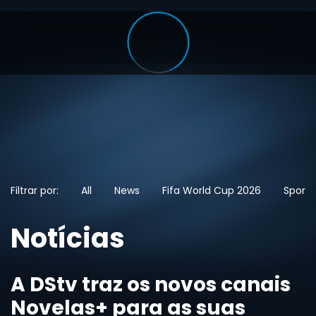
Filtrar por:
All
News
Fifa World Cup 2026
Sports
Notícias
A DStv traz os novos canais
Novelas+ para as suas