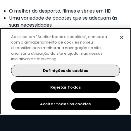
O melhor do desporto, filmes e séries em HD
Uma variedade de pacotes que se adequam às
suas necessidades
Assista a qualquer hora e em qualquer lugar
Ao clicar em "Aceitar todos os cookies", concorda
com o armazenamento de cookies no seu
Veja os nossos produtos
dispositivo para melhorar a navegação no site,
analisar a utilização do site e ajudar nas nossas
iniciativas de marketing.
Definições de cookies
Rejeitar Todos
Aceitar todos os cookies