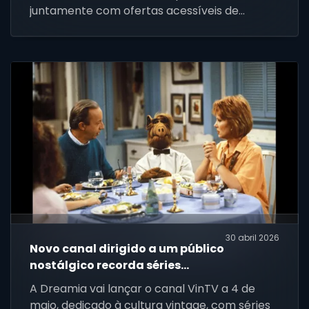
juntamente com ofertas acessíveis de
decodificador e instalação para novos
clientes em toda a África.
30 abril 2026
Novo canal dirigido a um público
nostálgico recorda séries
icónicas e êxitos “vintage” como
A Dreamia vai lançar o canal VinTV a 4 de
“Alf” ou “O Justiceiro”
maio, dedicado à cultura vintage, com séries