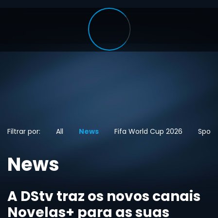
Filtrar por:
All
News
Fifa World Cup 2026
Sport
News
A DStv traz os novos canais
Novelas+ para as suas