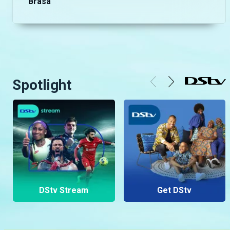
Brasa
Spotlight
DStv Stream
Get DStv