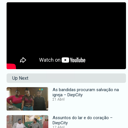
Up Next
As bandidas procuram salvação na
igreja – DiepCity
21 Abril
Assuntos do lar e do coração –
DiepCity
17 Abril