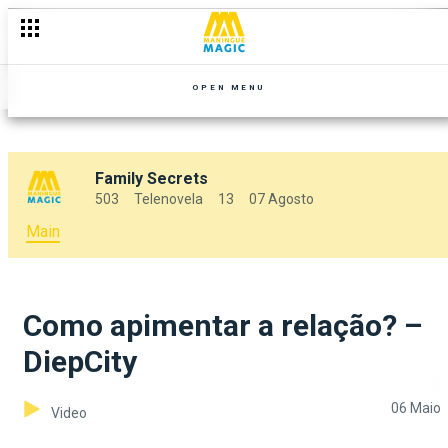
OPEN MENU
Family Secrets
503
Telenovela
13
07 Agosto
Main
Como apimentar a relação? –
DiepCity
06 Maio
Video