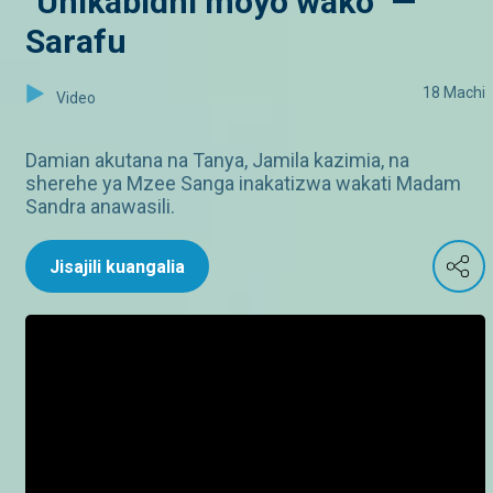
"Unikabidhi moyo wako" —
Sarafu
18 Machi
Video
Damian akutana na Tanya, Jamila kazimia, na
sherehe ya Mzee Sanga inakatizwa wakati Madam
Sandra anawasili.
Jisajili kuangalia