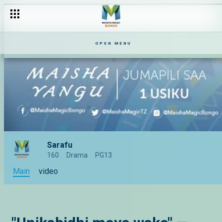
OPEN MENU
Sarafu
160
Drama
PG13
Main
video