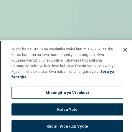
MultiChoice Group na washirika wake hutumia kuki kusaidia
kutoa huduma na kwa madhumuni ya matangazo. Kwa
kutumia wavuti hii unakubali hii. Unaweza kubadilisha
mipangilio yako ya kuki kwa kubofya Dhibiti Vidakuzi kwenye
kijachini cha ukurasa. Kwa habari zaidi, angalia yetu
Sera ya
faragha
Mipangilio ya Vidakuzi
Kataa Yote
Kubali Vidakuzi Vyote
Watch
Buy
TV Guide
Search
Menu