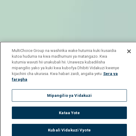
MultiChoice Group na washirika wake hutumia kuki kusaidia
kutoa huduma na kwa madhumuni ya matangazo. Kwa
kutumia wavuti hii unakubali hii. Unaweza kubadilisha
mipangilio yako ya kuki kwa kubofya Dhibiti Vidakuzi kwenye
kijachini cha ukurasa. Kwa habari zaidi, angalia yetu
Sera ya
faragha
Mipangilio ya Vidakuzi
Kataa Yote
Kubali Vidakuzi Vyote
Watch
Buy
TV Guide
Search
Menu