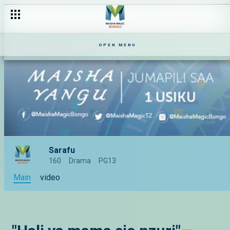
OPEN MENU
Sarafu
160
Drama
PG13
Main
video