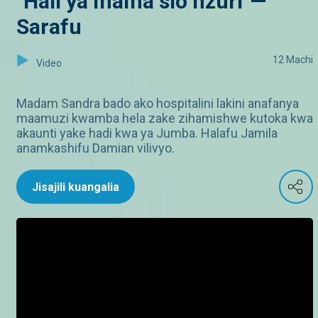
"Hali ya mama sio nzuri"—
Sarafu
12 Machi
Video
Madam Sandra bado ako hospitalini lakini anafanya
maamuzi kwamba hela zake zihamishwe kutoka kwa
akaunti yake hadi kwa ya Jumba. Halafu Jamila
anamkashifu Damian vilivyo.
Jisajili kuangalia