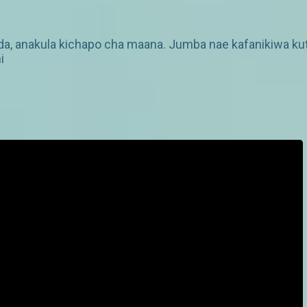
da, anakula kichapo cha maana. Jumba nae kafanikiwa ku
i