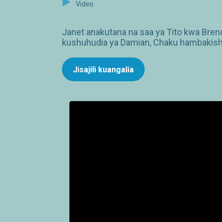
Video
Janet anakutana na saa ya Tito kwa Bren
kushuhudia ya Damian, Chaku hambakish
Jisajili kuangalia