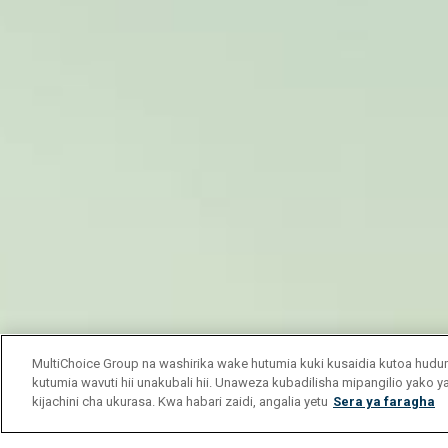
MultiChoice Group na washirika wake hutumia kuki kusaidia kutoa hu
kutumia wavuti hii unakubali hii. Unaweza kubadilisha mipangilio yako 
kijachini cha ukurasa. Kwa habari zaidi, angalia yetu
Sera ya faragha