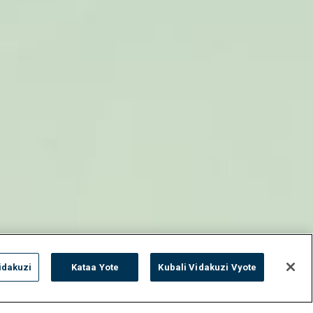
idakuzi
Kataa Yote
Kubali Vidakuzi Vyote