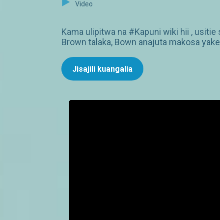
Video
Kama ulipitwa na #Kapuni wiki hii , usit
Brown talaka, Bown anajuta makosa yake
Jisajili kuangalia