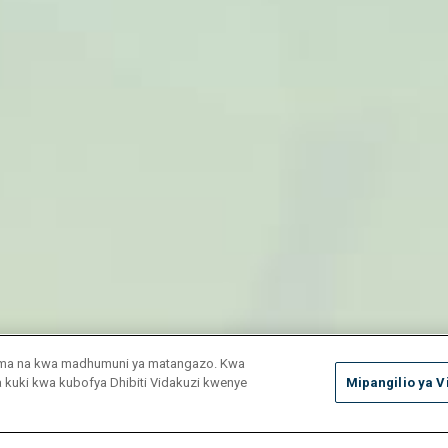
duma na kwa madhumuni ya matangazo. Kwa
ya kuki kwa kubofya Dhibiti Vidakuzi kwenye
Mipangilio ya V