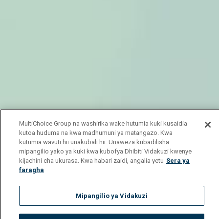
MultiChoice Group na washirika wake hutumia kuki kusaidia
kutoa huduma na kwa madhumuni ya matangazo. Kwa
kutumia wavuti hii unakubali hii. Unaweza kubadilisha
mipangilio yako ya kuki kwa kubofya Dhibiti Vidakuzi kwenye
kijachini cha ukurasa. Kwa habari zaidi, angalia yetu
Sera ya
faragha
Mipangilio ya Vidakuzi