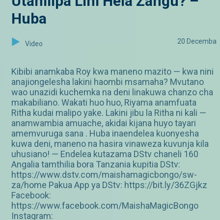
Utanilipa Lini Hela Zangu? –
Huba
20 Decemba
Video
Kibibi anamkaba Roy kwa maneno mazito — kwa nini
anajiongelesha lakini haombi msamaha? Mvutano
wao unazidi kuchemka na deni linakuwa chanzo cha
makabiliano. Wakati huo huo, Riyama anamfuata
Ritha kudai malipo yake. Lakini jibu la Ritha ni kali —
anamwambia amuache, akidai kijana huyo tayari
amemvuruga sana . Huba inaendelea kuonyesha
kuwa deni, maneno na hasira vinaweza kuvunja kila
uhusiano! — Endelea kutazama DStv chaneli 160
Angalia tamthilia bora Tanzania kupitia DStv:
https://www.dstv.com/maishamagicbongo/sw-
za/home Pakua App ya DStv: https://bit.ly/36ZGjkz
Facebook:
https://www.facebook.com/MaishaMagicBongo
Instagram: