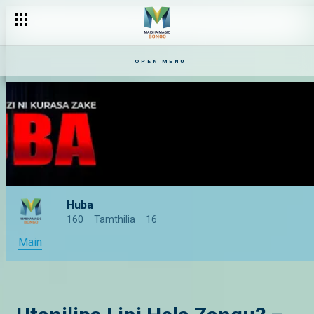
OPEN MENU
Huba
160
Tamthilia
16
Main