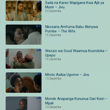
Sada na Karen Wapigana Kwa Ajili ya
Munir – Jivu
20 Decemba
Nkosana Amfuma Babu Akinywa
Pombe – The Wife
15 Decemba
Wazazi wa Soud Waamua Kuondoka –
Upepo
15 Decemba
Mtoto Asikia Ugomvi – Jivu
13 Decemba
Monde Anapanga Kununua Gari Kisiri –
Mpali
13 Decemba