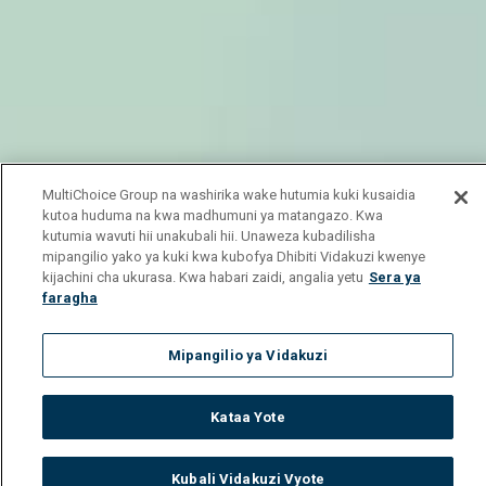
MultiChoice Group na washirika wake hutumia kuki kusaidia
kutoa huduma na kwa madhumuni ya matangazo. Kwa
kutumia wavuti hii unakubali hii. Unaweza kubadilisha
mipangilio yako ya kuki kwa kubofya Dhibiti Vidakuzi kwenye
kijachini cha ukurasa. Kwa habari zaidi, angalia yetu
Sera ya
faragha
Mipangilio ya Vidakuzi
Kataa Yote
Kubali Vidakuzi Vyote
Watch
Buy
TV Guide
Search
Menu