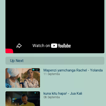
Up Next
Mapenzi yamchanga Rachel - Yolanda
11 Septemba
kuna kitu hapa! - Jua Kali
08 Septemba