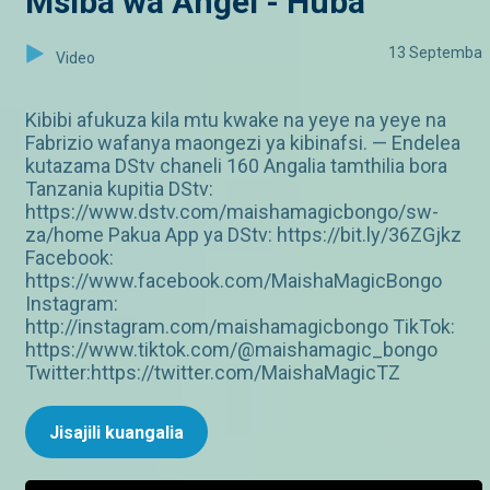
Msiba wa Angel - Huba
13 Septemba
Video
Kibibi afukuza kila mtu kwake na yeye na yeye na
Fabrizio wafanya maongezi ya kibinafsi. — Endelea
kutazama DStv chaneli 160 Angalia tamthilia bora
Tanzania kupitia DStv:
https://www.dstv.com/maishamagicbongo/sw-
za/home Pakua App ya DStv: https://bit.ly/36ZGjkz
Facebook:
https://www.facebook.com/MaishaMagicBongo
Instagram:
http://instagram.com/maishamagicbongo TikTok:
https://www.tiktok.com/@maishamagic_bongo
Twitter:https://twitter.com/MaishaMagicTZ
Jisajili kuangalia